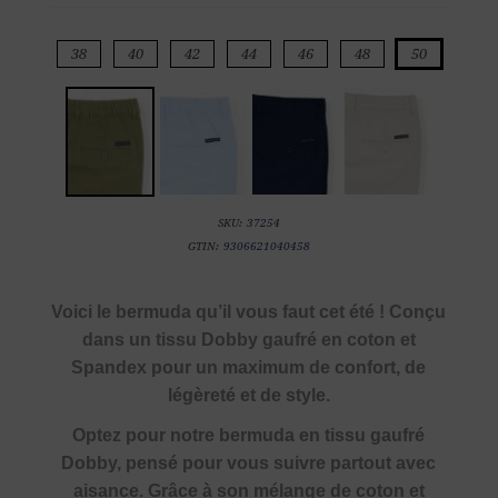
38
40
42
44
46
48
50
SKU:
37254
GTIN:
9306621040458
Voici le bermuda qu’il vous faut cet été ! Conçu
dans un tissu Dobby gaufré en coton et
Spandex pour un maximum de confort, de
légèreté et de style.
Optez pour notre bermuda en tissu gaufré
Dobby, pensé pour vous suivre partout avec
aisance. Grâce à son mélange de coton et