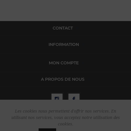
CONTACT
INFORMATION
MON COMPTE
A PROPOS DE NOUS
Les cookies nous permettent d'offrir nos services. En
utilisant nos services, vous acceptez notre utilisation des
Copyright © 2026 Harper & Flint. Tous droits réservés.
cookies.