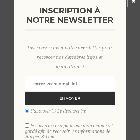
INSCRIPTION À
NOTRE NEWSLETTER
Inscrivez-vous à notre newsletter pour
recevoir nos dernières infos et
promotions !
ENVOYER
S'abonner
Se désinscrire
Je suis d'accord pour que mon email soit
gardé afin de recevoir les informations de
Harper & Flint