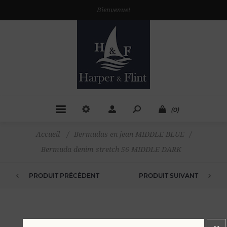
Bienvenue!
(0)
Accueil
/
Bermudas en jean MIDDLE BLUE
/
Bermuda denim stretch 56 MIDDLE DARK
PRODUIT PRÉCÉDENT
PRODUIT SUIVANT