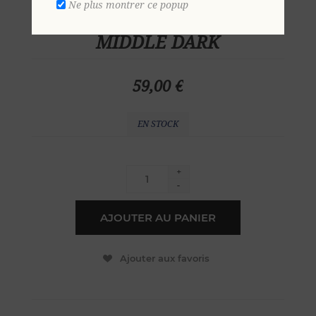
Ne plus montrer ce popup
Bermuda denim stretch 56
MIDDLE DARK
59,00 €
EN STOCK
+
-
AJOUTER AU PANIER
Ajouter aux favoris