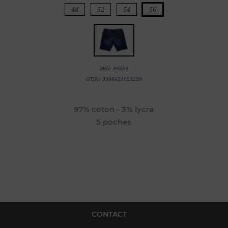
44
52
54
56
SKU:
35534
GTIN:
9306621023239
97% coton - 3% lycra
5 poches
CONTACT