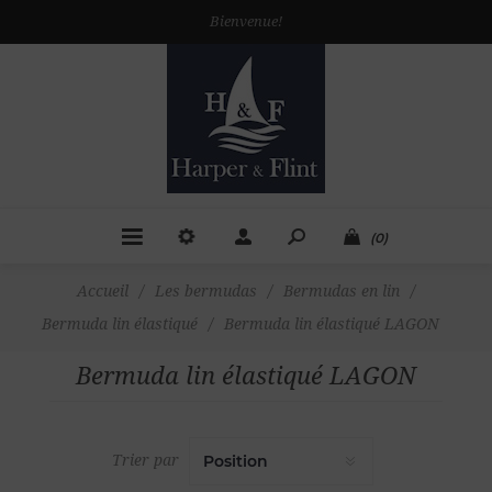
Bienvenue!
(0)
Accueil
/
Les bermudas
/
Bermudas en lin
/
Bermuda lin élastiqué
/
Bermuda lin élastiqué LAGON
Bermuda lin élastiqué LAGON
Trier par