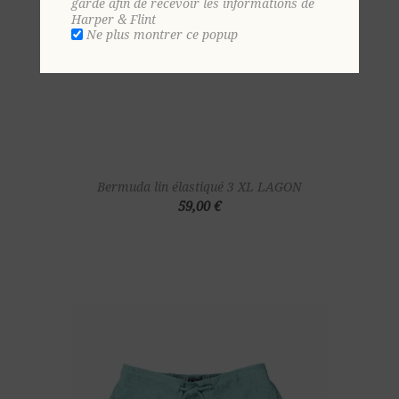
gardé afin de recevoir les informations de
Harper & Flint
Ne plus montrer ce popup
Bermuda lin élastiqué 3 XL LAGON
59,00 €