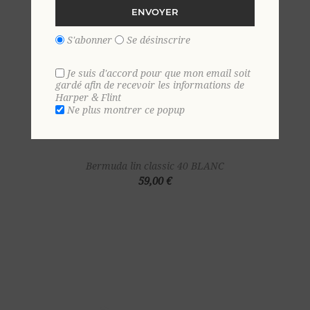
ENVOYER
S'abonner
Se désinscrire
Je suis d'accord pour que mon email soit
gardé afin de recevoir les informations de
Harper & Flint
Ne plus montrer ce popup
Bermuda lin classic 40 BLANC
59,00 €