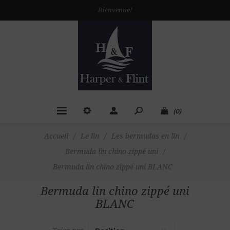
Bienvenue!
(0)
Accueil
/
Le lin
/
Les bermudas en lin
/
Bermuda lin chino zippé uni
/
Bermuda lin chino zippé uni BLANC
Bermuda lin chino zippé uni
BLANC