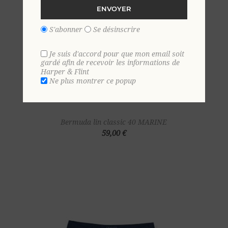
ENVOYER
S'abonner
Se désinscrire
Je suis d'accord pour que mon email soit
gardé afin de recevoir les informations de
Harper & Flint
Ne plus montrer ce popup
Bermuda lin classic 40 MARINE
59,00 €