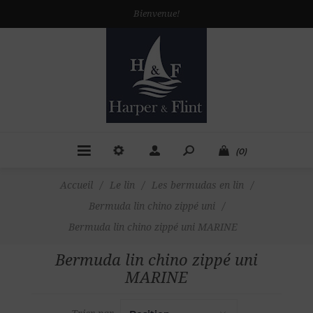
Bienvenue!
(0)
Accueil
/
Le lin
/
Les bermudas en lin
/
Bermuda lin chino zippé uni
/
Bermuda lin chino zippé uni MARINE
Bermuda lin chino zippé uni
MARINE