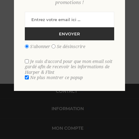
promotions !
ENVOYER
S'abonner
Se désinscrire
Je suis d'accord pour que mon email soit
gardé afin de recevoir les informations de
Harper & Flint
Ne plus montrer ce popup
CONTACT
INFORMATION
MON COMPTE