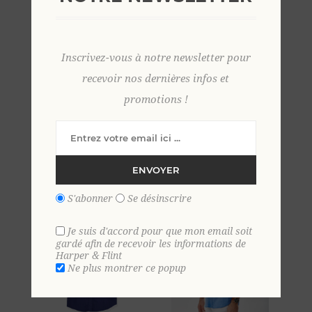
Inscrivez-vous à notre newsletter pour
recevoir nos dernières infos et
promotions !
chemise voile de coton
chemise voile de coton
manches courtes BLANC
manches courtes
45,00 €
INCARNAT
ENVOYER
45,00 €
S'abonner
Se désinscrire
Je suis d'accord pour que mon email soit
gardé afin de recevoir les informations de
Harper & Flint
Ne plus montrer ce popup