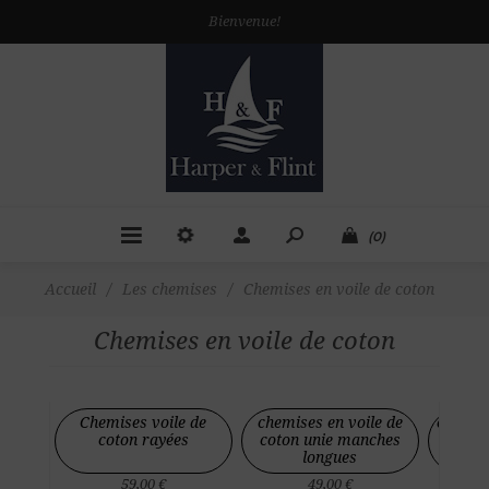
Bienvenue!
(0)
Accueil
/
Les chemises
/
Chemises en voile de coton
Chemises en voile de coton
Chemises voile de
chemises en voile de
chemise
coton rayées
coton unie manches
manc
longues
59,00 €
49,00 €