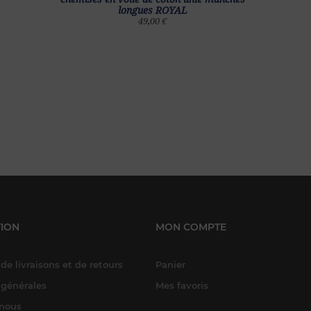
longues ROYAL
49,00 €
ION
MON COMPTE
de livraisons et de retours
Panier
 générales
Mes favoris
-nous