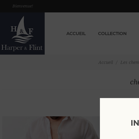
Bienvenue!
ACCUEIL
COLLECTION
Accueil
/
Les chem
ch
I