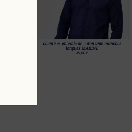
unie manches
chemises en voile de coton unie manches
longues MARINE
49,00 €