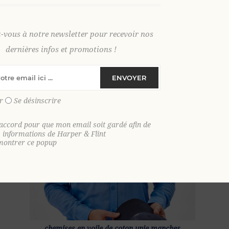
z-vous à notre newsletter pour recevoir nos
dernières infos et promotions !
 voile de coton unie manches
chemises en voile de coton 
ENVOYER
longues INCARNAT
longues KAKI
49,00 €
49,00 €
r
Se désinscrire
'accord pour que mon email soit gardé afin de
s informations de Harper & Flint
montrer ce popup
chemises en voile de coton unie manches