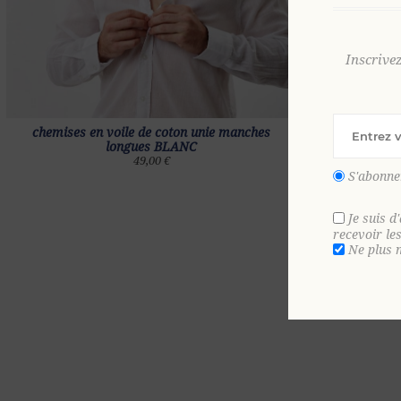
Inscrive
chemises en
chemises en voile de coton unie manches
longues BLANC
49,00 €
S'abonne
Je suis d
recevoir le
Ne plus 