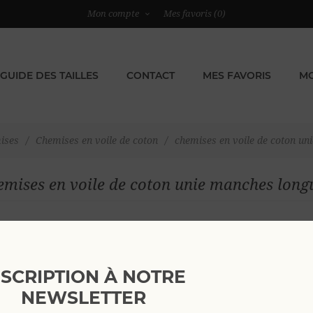
Mon compte
Mes favoris
(0)
GUIDE DES TAILLES
CONTACT
MES FAVORIS
MO
ises
/
Chemises en voile de coton
/
chemises en voile de coton un
emises en voile de coton unie manches long
Chemises 100% voile de coton ultra-légère
NSCRIPTION À NOTRE
NEWSLETTER