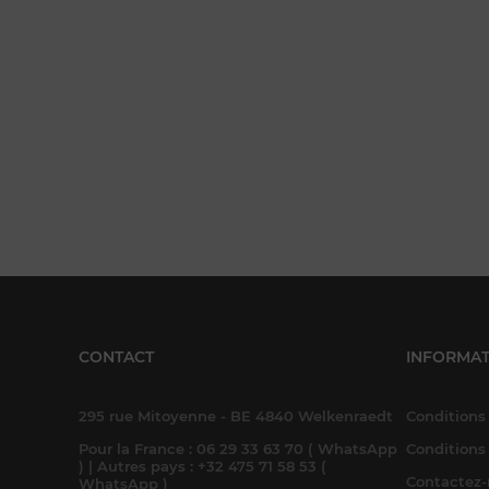
CONTACT
INFORMAT
295 rue Mitoyenne - BE 4840 Welkenraedt
Conditions 
Pour la France : 06 29 33 63 70 ( WhatsApp
Conditions
) | Autres pays : +32 475 71 58 53 (
Contactez
WhatsApp )