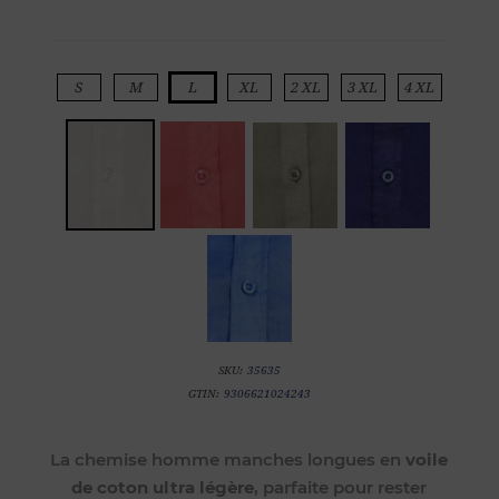
S
M
L
XL
2 XL
3 XL
4 XL
SKU:
35635
GTIN:
9306621024243
La chemise homme manches longues en
voile
de coton ultra légère
, parfaite pour rester