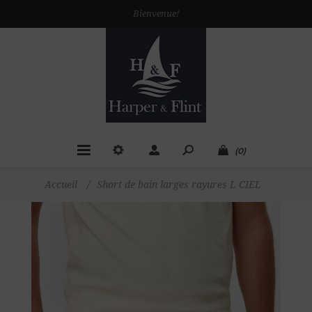
Bienvenue!
(0)
Accueil
/
Short de bain larges rayures L CIEL