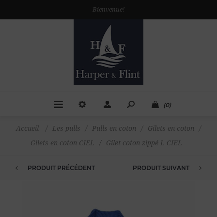
Bienvenue!
(0)
Accueil
/
Les pulls
/
Pulls en coton
/
Gilets en coton
/
Gilets en coton CIEL
/
Gilet coton zippé L CIEL
PRODUIT PRÉCÉDENT
PRODUIT SUIVANT