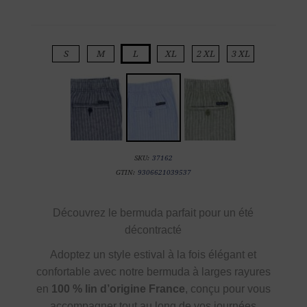
S
M
L
XL
2 XL
3 XL
SKU:
37162
GTIN:
9306621039537
Découvrez le bermuda parfait pour un été
décontracté
Adoptez un style estival à la fois élégant et
confortable avec notre bermuda à larges rayures
en
100 % lin d’origine France
, conçu pour vous
accompagner tout au long de vos journées