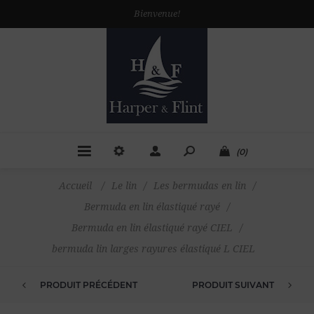
Bienvenue!
(0)
Accueil
/
Le lin
/
Les bermudas en lin
/
Bermuda en lin élastiqué rayé
/
Bermuda en lin élastiqué rayé CIEL
/
bermuda lin larges rayures élastiqué L CIEL
PRODUIT PRÉCÉDENT
PRODUIT SUIVANT