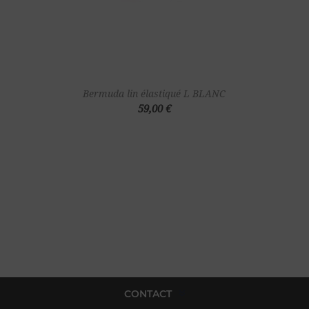
Bermuda lin élastiqué L BLANC
59,00 €
CONTACT