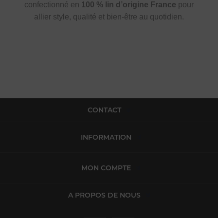
confectionné en
100 % lin d’origine France
pour
allier style, qualité et bien-être au quotidien.
CONTACT
INFORMATION
MON COMPTE
A PROPOS DE NOUS