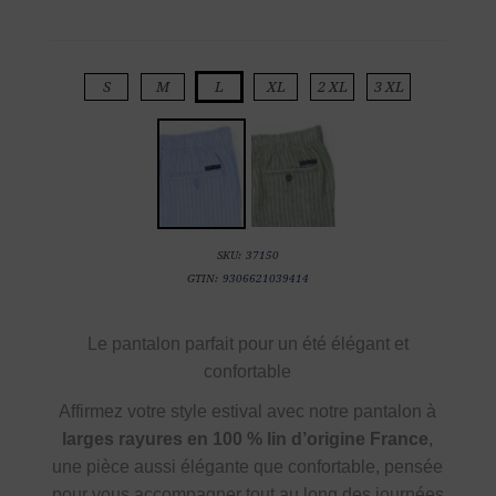
S
M
L
XL
2 XL
3 XL
SKU:
37150
GTIN:
9306621039414
Le pantalon parfait pour un été élégant et
confortable
Affirmez votre style estival avec notre pantalon à
larges rayures en 100 % lin d’origine France
,
une pièce aussi élégante que confortable, pensée
pour vous accompagner tout au long des journées