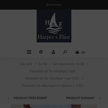
Bienvenue!
(0)
Accueil
/
Le lin
/
Les pantalons en lin
/
Pantalon en lin élastiqué rayé
/
Pantalon en lin élastiqué rayé CIEL
/
Pantalon lin élastiqué à rayures L CIEL
PRODUIT PRÉCÉDENT
PRODUIT SUIVANT