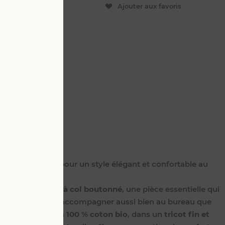
ER
Ajouter aux favoris
L
4 XL
t léger, parfait pour un style élégant et confortable au
anches courtes à col boutonné
, une pièce essentielle qui
. Pensé pour vous accompagner aussi bien au bureau que
t confectionné en
100 % coton bio
, dans un
tricot fin et