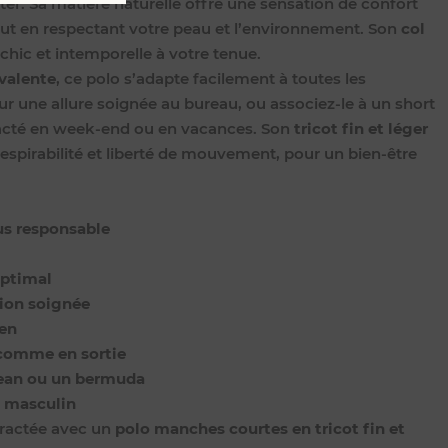
ter. Sa matière naturelle offre une sensation de confort
tout en respectant votre peau et l’environnement. Son
col
hic et intemporelle à votre tenue.
valente
, ce polo s’adapte facilement à toutes les
r une allure soignée au bureau, ou associez-le à un short
racté en week-end ou en vacances. Son
tricot fin et léger
espirabilité et liberté de mouvement, pour un bien-être
lus responsable
optimal
tion soignée
ien
u comme en sortie
 jean ou un bermuda
e masculin
tractée avec un
polo manches courtes en tricot fin et