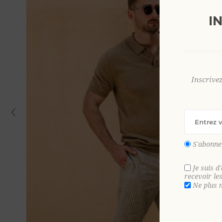
I
Inscrive
S'abonne
Je suis d
recevoir le
Ne plus 