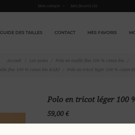
Mon compte
Mes favoris
(0)
GUIDE DES TAILLES
CONTACT
MES FAVORIS
MO
Accueil
/
Les polos
/
Polo en maille fine 100 % coton bio
/
ille fine 100 % coton bio KAKI
/
Polo en tricot léger 100 % coton b
Polo en tricot léger 100
59,00 €