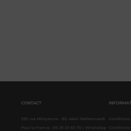
CONTACT
INFORMAT
295 rue Mitoyenne - BE 4840 Welkenraedt
Conditions 
Pour la France : 06 29 33 63 70 ( WhatsApp
Conditions