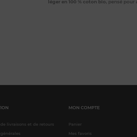
léger en 100 % coton bio
, pensé pour 
ION
MON COMPTE
de livraisons et de retours
Panier
 générales
Mes favoris