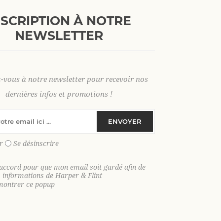
+
AJOUTER AU PANI
-
NSCRIPTION À NOTRE
NEWSLETTER
S
M
L
XL
2 XL
3 X
z-vous à notre newsletter pour recevoir nos
dernières infos et promotions !
ENVOYER
SKU:
37208
GTIN:
9306621039995
r
Se désinscrire
Le polo manches courtes en tricot fin e
'accord pour que mon email soit gardé afin de
quotidien
s informations de Harper & Flint
montrer ce popup
Affirmez votre style avec notre
polo m
allie confort, élégance et modernité
durant vos moments de détente, il es