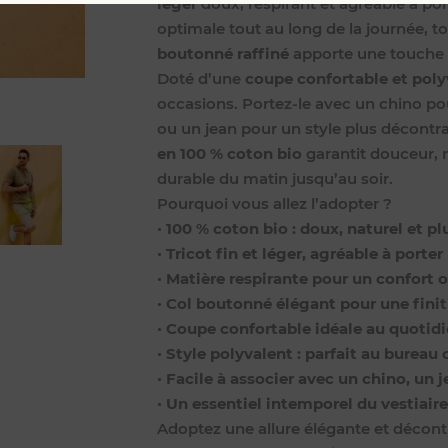
léger
doux, respirant et agréable à por
optimale tout au long de la journée, 
boutonné raffiné
apporte une touche c
Doté d’une
coupe confortable et poly
occasions. Portez-le avec un chino pou
ou un jean pour un style plus décont
en 100 % coton bio
garantit douceur, r
durable du matin jusqu’au soir.
Pourquoi vous allez l’adopter ?
•
100 % coton bio : doux, naturel et p
•
Tricot fin et léger, agréable à porter
•
Matière respirante pour un confort 
•
Col boutonné élégant pour une fini
•
Coupe confortable idéale au quotid
•
Style polyvalent : parfait au burea
•
Facile à associer avec un chino, un
•
Un essentiel intemporel du vestiair
Adoptez une allure élégante et décon