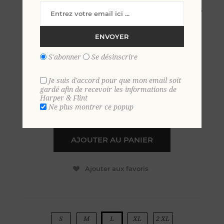
Short de bain Caraïbes L KAKI
ENVOYER
39,00 €
S'abonner
Se désinscrire
EN STOCK
Je suis d'accord pour que mon email soit
gardé afin de recevoir les informations de
Harper & Flint
Ne plus montrer ce popup
+
-
AJOUTER AU PANIER
Ajouter aux favoris
S
M
L
XL
2 XL