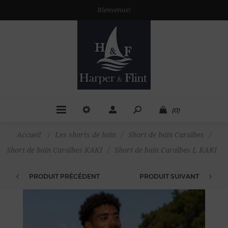
Bienvenue!
(0)
Accueil
/
Les shorts de bain
/
Short de bain Caraïbes
/
Short de bain Caraïbes KAKI
/
Short de bain Caraïbes L KAKI
PRODUIT PRÉCÉDENT
PRODUIT SUIVANT