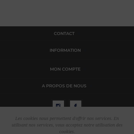
CONTACT
INFORMATION
MON COMPTE
A PROPOS DE NOUS
Les cookies nous permettent d'offrir nos services. En
utilisant nos services, vous acceptez notre utilisation des
Copyright © 2026 Harper & Flint. Tous droits réservés.
cookies.