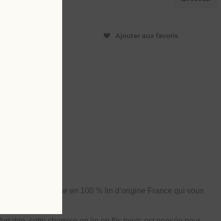
ER
Ajouter aux favoris
L
4 XL
at de notre
chemise en
100 % lin d’origine France
qui vous
rtable, cette chemise en lin en fils teints est pensée pour