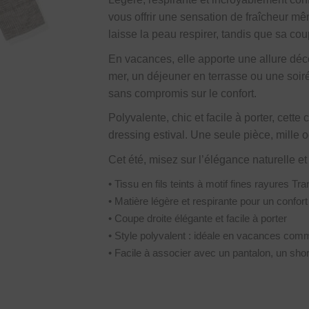
vous offrir une sensation de fraîcheur mê
laisse la peau respirer, tandis que sa co
En vacances, elle apporte une allure déc
mer, un déjeuner en terrasse ou une soiré
sans compromis sur le confort.
Polyvalente, chic et facile à porter, cett
dressing estival. Une seule pièce, mille o
Cet été, misez sur l’élégance naturelle et
• Tissu en fils teints à motif fines rayures T
• Matière légère et respirante pour un confort
• Coupe droite élégante et facile à porter
• Style polyvalent : idéale en vacances co
• Facile à associer avec un pantalon, un sho