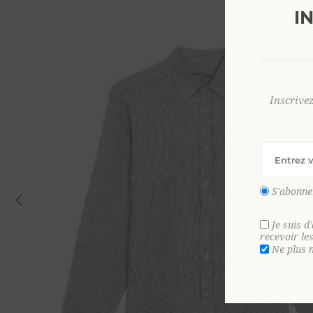
I
Inscrive
S'abonne
Je suis d
recevoir le
Ne plus 