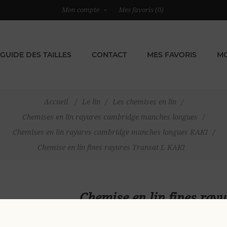
Mon compte
Mes favoris
(0)
GUIDE DES TAILLES
CONTACT
MES FAVORIS
MO
Accueil
/
Le lin
/
Les chemises en lin
/
Chemises en lin rayures cambridge manches longues
/
Chemises en lin rayures cambridge manches longues KAKI
/
Chemise en lin fines rayures Transat L KAKI
Chemise en lin fines ray
79,00 €