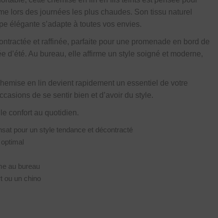
me lors des journées les plus chaudes. Son tissu naturel
upe élégante s’adapte à toutes vos envies.
ontractée et raffinée, parfaite pour une promenade en bord de
e d’été. Au bureau, elle affirme un style soigné et moderne,
e chemise en lin devient rapidement un essentiel de votre
ccasions de se sentir bien et d’avoir du style.
 le confort au quotidien.
ransat pour un style tendance et décontracté
 optimal
mme au bureau
rt ou un chino