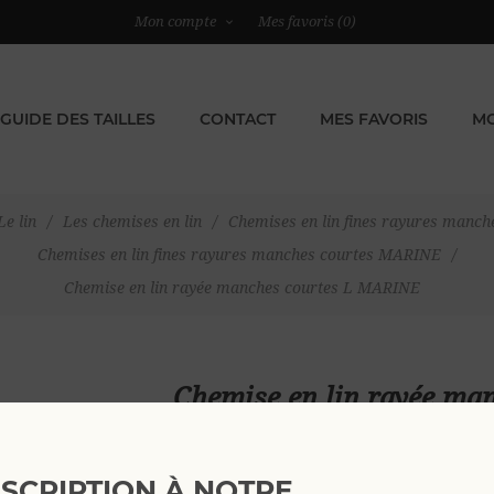
Mon compte
Mes favoris
(0)
GUIDE DES TAILLES
CONTACT
MES FAVORIS
MO
Le lin
/
Les chemises en lin
/
Chemises en lin fines rayures manch
Chemises en lin fines rayures manches courtes MARINE
/
Chemise en lin rayée manches courtes L MARINE
Chemise en lin rayée m
69,00 €
NSCRIPTION À NOTRE