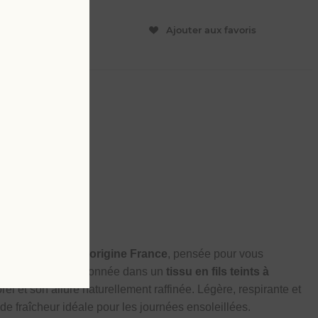
ER
Ajouter aux favoris
L
4 XL
tes en
100 % lin d’origine France
, pensée pour vous
 de l’été. Confectionnée dans un
tissu en fils teints à
orel et son allure naturellement raffinée. Légère, respirante et
n de fraîcheur idéale pour les journées ensoleillées.