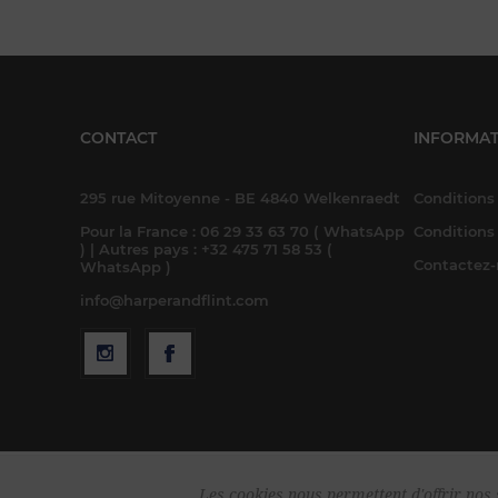
CONTACT
INFORMAT
295 rue Mitoyenne - BE 4840 Welkenraedt
Conditions 
Pour la France : 06 29 33 63 70 ( WhatsApp
Conditions
) | Autres pays : +32 475 71 58 53 (
Contactez
WhatsApp )
info@harperandflint.com
Les cookies nous permettent d'offrir nos s