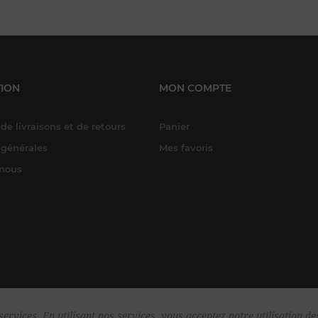
ION
MON COMPTE
de livraisons et de retours
Panier
 générales
Mes favoris
-nous
ervices. En utilisant nos services, vous acceptez notre utilisation de