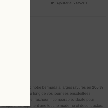
ER
Ajouter aux favoris
L
é décontracté
t et confortable avec notre bermuda à larges rayures en
100 %
ccompagner tout au long de vos journées ensoleillées.
ffre une sensation de fraîcheur incomparable, idéale pour
s intemporelles apportent une touche moderne et décontractée,