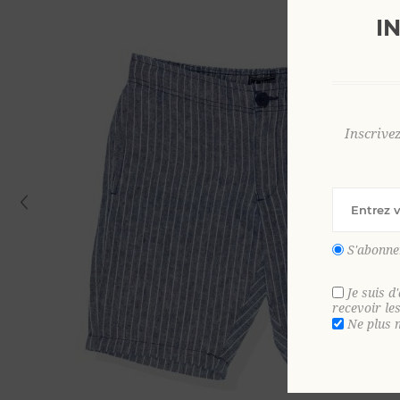
I
Inscrive
S'abonne
Je suis d
recevoir le
Ne plus 