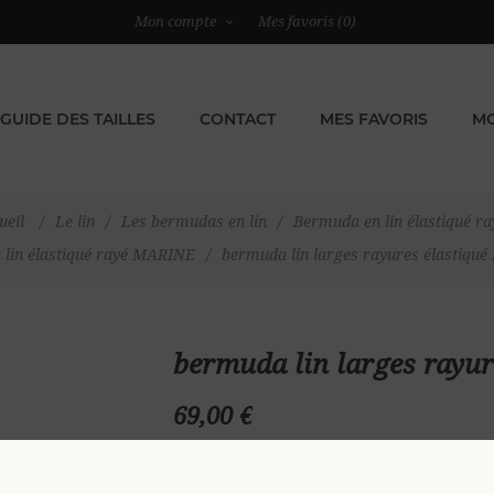
Mon compte
Mes favoris
(0)
GUIDE DES TAILLES
CONTACT
MES FAVORIS
MO
ueil
/
Le lin
/
Les bermudas en lin
/
Bermuda en lin élastiqué ra
lin élastiqué rayé MARINE
/
bermuda lin larges rayures élastiqu
bermuda lin larges rayu
69,00 €