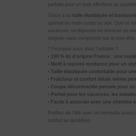
parfaite pour un look effortless au quotidi
Grâce à sa
taille élastiquée et boutonn
optimal du matin jusqu’au soir. Que ce s
vacances, un déjeuner en terrasse ou un
soignée sans compromis sur le bien-être
?
Pourquoi vous allez l’adopter ?
•
100 % lin d’origine France : une matiè
•
Motif à rayures tendance pour un st
•
Taille élastiquée confortable pour u
•
Fraîcheur et confort idéals même pe
•
Coupe décontractée pensée pour un 
•
Parfait pour les vacances, les balad
•
Facile à associer avec une chemise en
Profitez de l’été avec un bermuda aussi co
confort au quotidien.