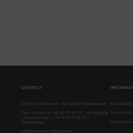
CONTACT
INFORMAT
295 rue Mitoyenne - BE 4840 Welkenraedt
Conditions 
Pour la France : 06 29 33 63 70 ( WhatsApp
Conditions
) | Autres pays : +32 475 71 58 53 (
Contactez
WhatsApp )
info@harperandflint.com