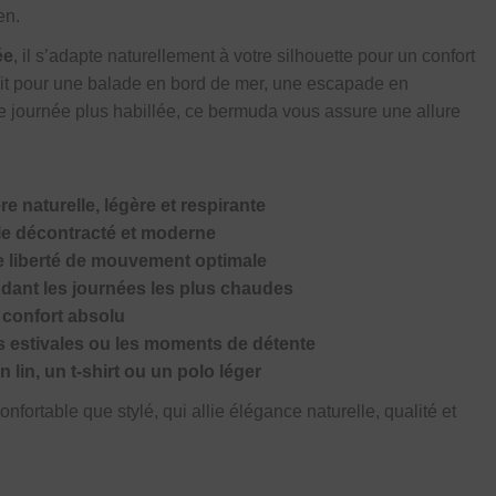
en.
ée
, il s’adapte naturellement à votre silhouette pour un confort
oit pour une balade en bord de mer, une escapade en
e journée plus habillée, ce bermuda vous assure une allure
.
re naturelle, légère et respirante
yle décontracté et moderne
ne liberté de mouvement optimale
ndant les journées les plus chaudes
confort absolu
es estivales ou les moments de détente
 lin, un t-shirt ou un polo léger
nfortable que stylé, qui allie élégance naturelle, qualité et