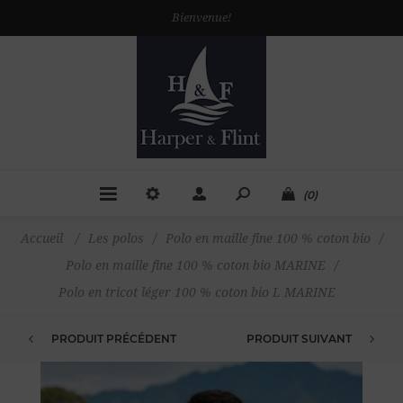
Bienvenue!
(0)
Accueil
/
Les polos
/
Polo en maille fine 100 % coton bio
/
Polo en maille fine 100 % coton bio MARINE
/
Polo en tricot léger 100 % coton bio L MARINE
PRODUIT PRÉCÉDENT
PRODUIT SUIVANT