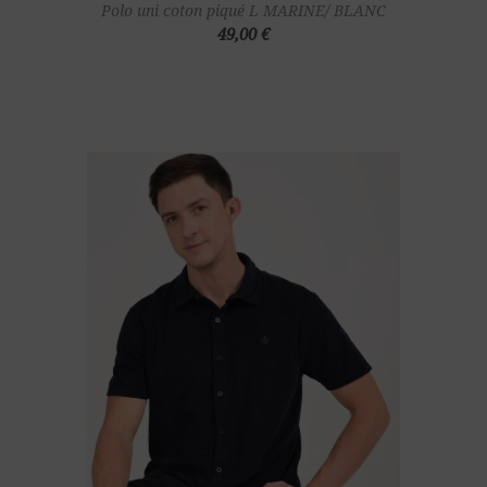
Polo uni coton piqué L MARINE/ BLANC
49,00 €