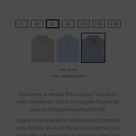
S
M
L
XL
2 XL
3 XL
4 XL
SKU:
36738
GTIN:
9306621035294
Découvrez la
version fines rayures Transat de
notre
chemise en
100 % lin d’origine France
qui
vous accompagnera partout cet été.
Légère, respirante et incroyablement confortable,
cette chemise en lin en fils teints est pensée pour
vous offrir une sensation de fraîcheur même lors