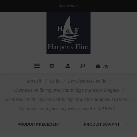
Bienvenue!
(0)
Accueil
/
Le lin
/
Les chemises en lin
/
Chemises en lin rayures cambridge manches longues
/
Chemises en lin rayures cambridge manches longues MARINE
/
Chemise en lin fines rayures Transat L MARINE
PRODUIT PRÉCÉDENT
PRODUIT SUIVANT