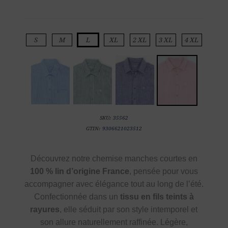
S
M
L
XL
2 XL
3 XL
4 XL
SKU:
35562
GTIN:
9306621023512
Découvrez notre chemise manches courtes en
100 % lin d’origine France
, pensée pour vous
accompagner avec élégance tout au long de l’été.
Confectionnée dans un
tissu en fils teints à
rayures
, elle séduit par son style intemporel et
son allure naturellement raffinée. Légère,