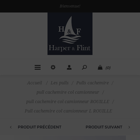
Bienvenue!
(0)
Accueil
/
Les pulls
/
Pulls cachemire
/
pull cachemire col camionneur
/
pull cachemire col camionneur ROUILLE
/
Pull cachemire col camionneur L ROUILLE
PRODUIT PRÉCÉDENT
PRODUIT SUIVANT