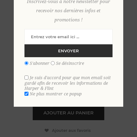
Inscrivez-vous à notre newsletter pour
recevoir nos dernières infos et
promotions !
Pull cachemire col
camionneur L ROUILLE
ENVOYER
99,00 €
S'abonner
Se désinscrire
EN STOCK
Je suis d'accord pour que mon email soit
gardé afin de recevoir les informations de
Harper & Flint
+
Ne plus montrer ce popup
-
AJOUTER AU PANIER
Ajouter aux favoris