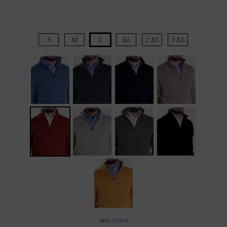
S
M
L
XL
2 XL
3 XL
SKU:
37074