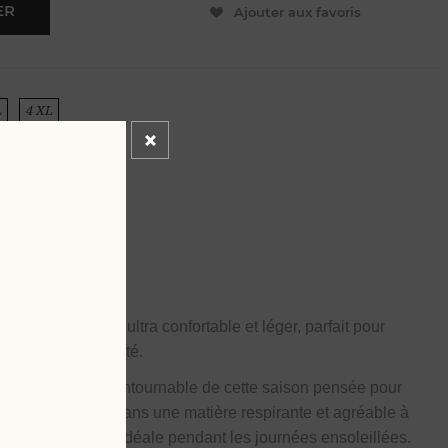
ER
Ajouter aux favoris
L
4 XL
n velours éponge
, ultra confortable et léger, parfait pour
out au long de l’été.
onge
, la pièce incontournable de cette saison pensée pour
dien. Confectionné dans une matière respirante et agréable à
eur et de légèreté idéale pendant les journées ensoleillées.