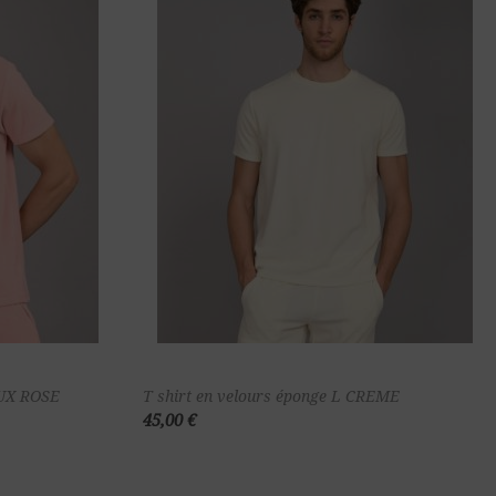
ter au
Ajouter au
EUX ROSE
T shirt en velours éponge L CREME
45,00 €
nier
panier