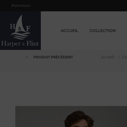
Bienvenue!
ACCUEIL
COLLECTION
Accueil
/
Le
PRODUIT PRÉCÉDENT
T SHIRT EN VELOURS ÉPONGE 4...