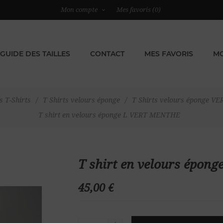
Mon compte
Mes favoris
(0)
GUIDE DES TAILLES
CONTACT
MES FAVORIS
MO
s T-Shirts
/
T Shirts velours éponge
/
T Shirts velours éponge 
T shirt en velours éponge L VERT MENTHE
T shirt en velours épo
45,00 €