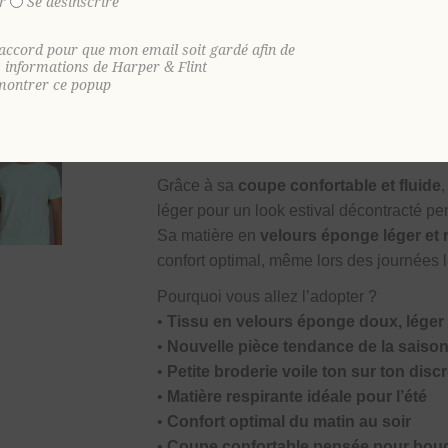
r
Se désinscrire
Son toucher ultra doux et sa texture uniq
look moderne, confortable et naturelleme
'accord pour que mon email soit gardé afin de
s informations de Harper & Flint
Avec sa coupe décontractée et son design
montrer ce popup
avec une touche de caractère. Sa
petite
raffinée, idéale pour ceux qui aiment les d
accompagne aussi bien en vacances qu’au
Grâce à sa
coupe confortable et fluide
léger pour un look estival décontracté p
Sa matière en
velours éponge léger et 
confort optimal, même lors des journées 
Pourquoi vous allez l’adopter ?
•
Tissu en velours éponge doux, léger 
•
Nouvelle pièce tendance de la saiso
•
Petite broderie voile ton sur ton disc
•
Matière respirante idéale pour l’été
•
Confort optimal du matin au soir
•
Coupe confortable pensée pour boug