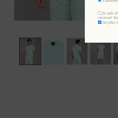
S'abonne
Je suis d
recevoir le
Ne plus 