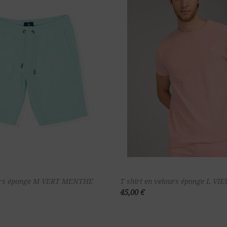
Ajouter au
Ajou
urs éponge M VERT MENTHE
T shirt en velours éponge L VI
45,00 €
panier
pa