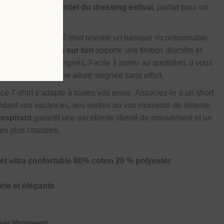
ue en font un
essentiel du dressing estival
, parfait pour un
nt élégant.
 minimaliste, ce T-shirt revisite un basique incontournable
 broderie voile ton sur ton
apporte une finition discrète et
étails subtils et soignés. Facile à porter au quotidien, il vous
 bureau, pour une allure soignée sans effort.
, ce T-shirt s’adapte à toutes vos envie. Associez-le à un short
endant vos vacances, vos sorties ou vos moments de détente.
respirant
garantit une excellente liberté de mouvement et un
les plus chaudes.
et ultra confortable 80% coton 20 % polyester
n
rète et élégante
er librement