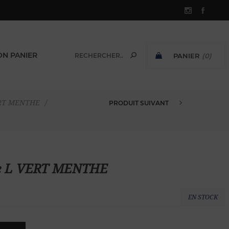
N PANIER
PANIER
(0)
SOUS-TOTAL:
VERT MENTHE
/
PRODUIT SUIVANT
T SHIRT EN VELOURS ÉPONGE M...
nge L VERT MENTHE
EN STOCK