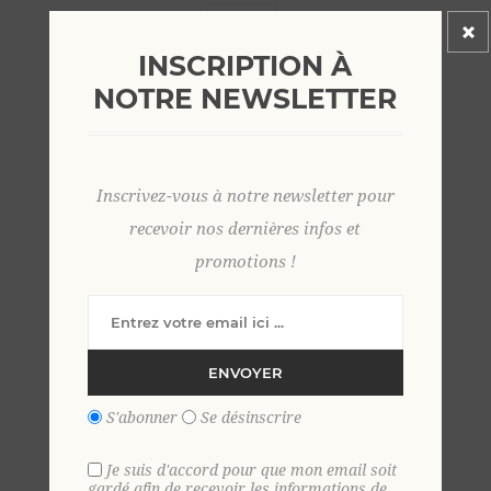
Afficher
par page
INSCRIPTION À
NOTRE NEWSLETTER
Inscrivez-vous à notre newsletter pour
recevoir nos dernières infos et
promotions !
ENVOYER
S'abonner
Se désinscrire
Je suis d'accord pour que mon email soit
gardé afin de recevoir les informations de