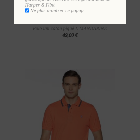
Harper & Flint
Ne plus montrer ce popup
Polo uni coton piqué L MANDARINE
49,00 €