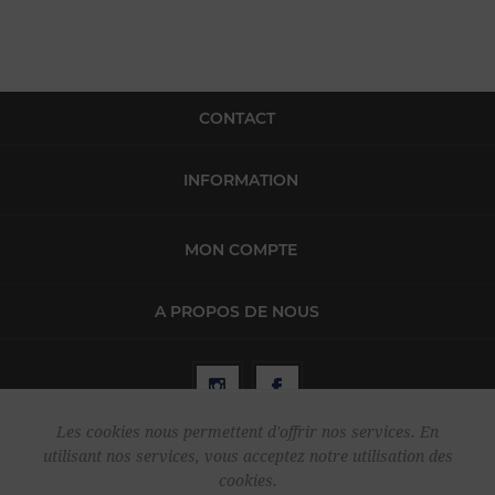
CONTACT
INFORMATION
MON COMPTE
A PROPOS DE NOUS
Les cookies nous permettent d'offrir nos services. En
utilisant nos services, vous acceptez notre utilisation des
Copyright © 2026 Harper & Flint. Tous droits réservés.
cookies.