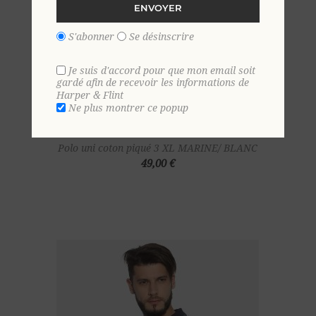
ENVOYER
S'abonner
Se désinscrire
Je suis d'accord pour que mon email soit
gardé afin de recevoir les informations de
Harper & Flint
Ne plus montrer ce popup
Polo uni coton piqué 3 XL MARINE/ BLANC
49,00 €