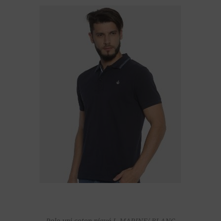
Polo uni coton piqué L MARINE/ BLANC