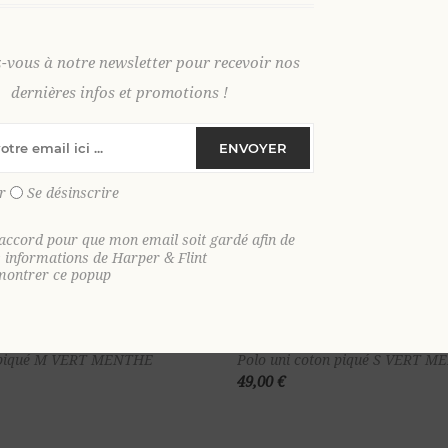
z-vous à notre newsletter pour recevoir nos
dernières infos et promotions !
ENVOYER
r
Se désinscrire
'accord pour que mon email soit gardé afin de
s informations de Harper & Flint
montrer ce popup
Ajouter au
Ajou
n piqué M VERT MENTHE
Polo uni coton piqué S VERT 
49,00 €
panier
pa