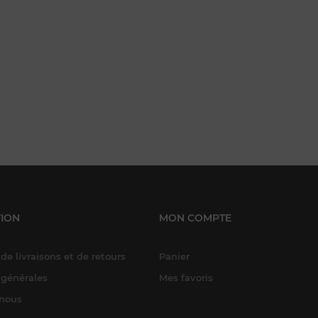
ION
MON COMPTE
de livraisons et de retours
Panier
 générales
Mes favoris
-nous