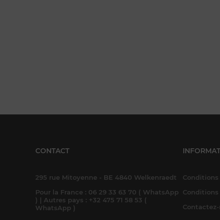
CONTACT
INFORMAT
295 rue Mitoyenne - BE 4840 Welkenraedt
Conditions 
Pour la France : 06 29 33 63 70 ( WhatsApp
Conditions
) | Autres pays : +32 475 71 58 53 (
Contactez
WhatsApp )