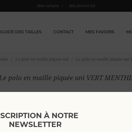
Mon compte
Mes favoris
(0)
GUIDE DES TAILLES
CONTACT
MES FAVORIS
MO
olos
/
Le polo en maille piquée uni
/
Le polo en maille piquée u
Le polo en maille piquée uni VERT MENTH
Voir comme
NSCRIPTION À NOTRE
NEWSLETTER