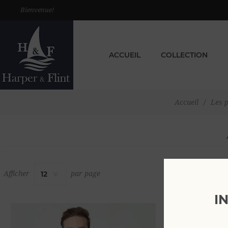
Bienvenue!
ACCUEIL
COLLECTION
Accueil
/
Les p
Afficher
par page
I