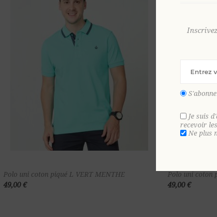
Inscrive
S'abonne
Je suis d
recevoir le
Ne plus 
Ajouter au
Polo uni coton piqué L VERT MENTHE
Polo uni coto
49,00 €
49,00 €
panier