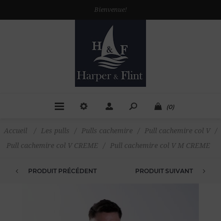
Bienvenue!
(0)
Accueil
/
Les pulls
/
Pulls cachemire
/
Pull cachemire col V
/
Pull cachemire col V CREME
/
Pull cachemire col V M CREME
PRODUIT PRÉCÉDENT
PRODUIT SUIVANT