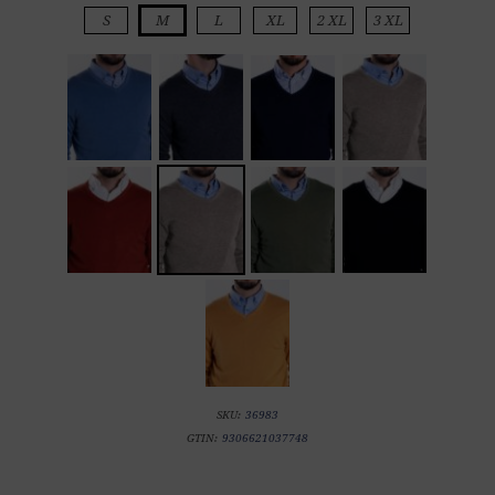
S
M
L
XL
2 XL
3 XL
SKU:
36983
GTIN:
9306621037748