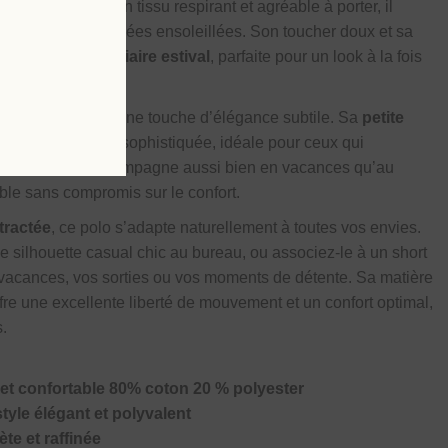
nfectionné dans un tissu respirant et agréable à porter, il
 pendant les journées ensoleillées. Son toucher doux et sa
lle de votre vestiaire estival
, parfaite pour un look à la fois
n classique avec une touche d’élégance subtile. Sa
petite
nition discrète et sophistiquée, idéale pour ceux qui
 porter, il vous accompagne aussi bien en vacances qu’au
ble sans compromis sur le confort.
tractée
, ce polo s’adapte naturellement à toutes vos envies.
e silhouette casual chic au bureau, ou associez-le à un short
 vacances, vos sorties ou vos moments de détente. Sa matière
fre une excellente liberté de mouvement et un confort optimal,
s.
 et confortable 80% coton 20 % polyester
yle élégant et polyvalent
ète et raffinée