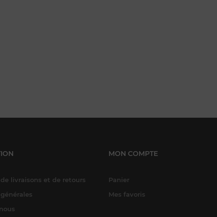
ION
MON COMPTE
de livraisons et de retours
Panier
 générales
Mes favoris
-nous