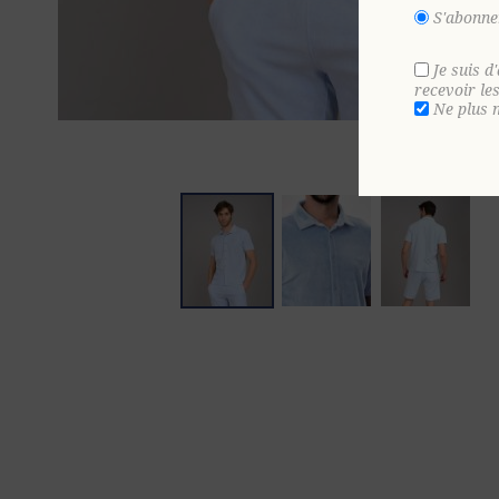
S'abonne
Je suis d
recevoir le
Ne plus 