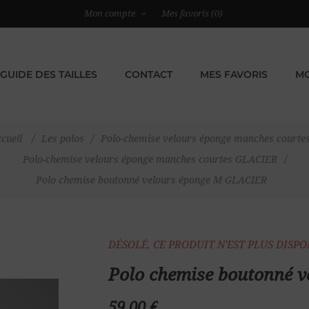
Mon compte
Mes favoris
(0)
GUIDE DES TAILLES
CONTACT
MES FAVORIS
MO
cueil
/
Les polos
/
Polo-chemise velours éponge manches courte
Polo-chemise velours éponge manches courtes GLACIER
/
Polo chemise boutonné velours éponge M GLACIER
DÉSOLÉ, CE PRODUIT N'EST PLUS DISP
Polo chemise boutonné 
59,00 €