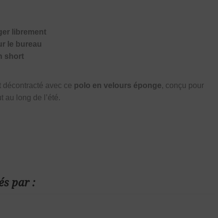
er librement
r le bureau
n short
t décontracté avec ce
polo en velours éponge
, conçu pour
ut au long de l’été.
és par :