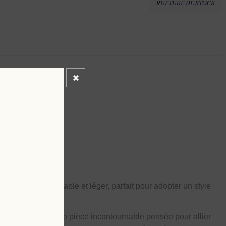
RUPTURE DE STOCK
rs éponge
, confortable et léger, parfait pour adopter un style
é.
lours éponge
, une pièce incontournable pensée pour allier