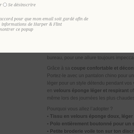
confort, douceur et style au quotidien. Co
r
Se désinscrire
procure une sensation de légèreté idéale
texture unique en font une
pièce essentie
'accord pour que mon email soit gardé afin de
s informations de Harper & Flint
confortable, moderne et raffiné.
montrer ce popup
Entièrement boutonné, ce polo revisite u
broderie voile ton sur ton
apporte une fi
apprécient les détails soignés. Facile à
bureau, pour une allure toujours impecca
Grâce à sa
coupe confortable et décon
Portez-le avec un pantalon chino pour un
léger pour un style détendu pendant vos
en
velours éponge léger et respirant
of
même lors des journées les plus chaude
Pourquoi vous allez l’adopter ?
•
Tissu en velours éponge doux, léger
•
Polo entièrement boutonné pour un st
•
Petite broderie voile ton sur ton discr