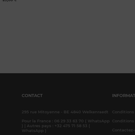
panier
CONTACT
INFORMAT
295 rue Mitoyenne - BE 4840 Welkenraedt
Conditions 
Pour la France : 06 29 33 63 70 ( WhatsApp
Conditions
) | Autres pays : +32 475 71 58 53 (
Contactez
WhatsApp )