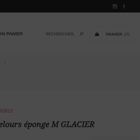
N PANIER
PANIER
(0)
SOUS-TOTAL:
s
/
ONIBLE
velours éponge M GLACIER