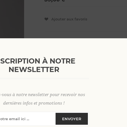
Ajouter aux favoris
S
M
3 XL
NSCRIPTION À NOTRE
NEWSLETTER
SKU:
36575
GTIN:
9306621033665
z-vous à notre newsletter pour recevoir nos
dernières infos et promotions !
Découvrez notre polo chemise en
velou
décontracté et élégant tout au long de l’ét
ENVOYER
Craquez pour notre
polo chemise en ve