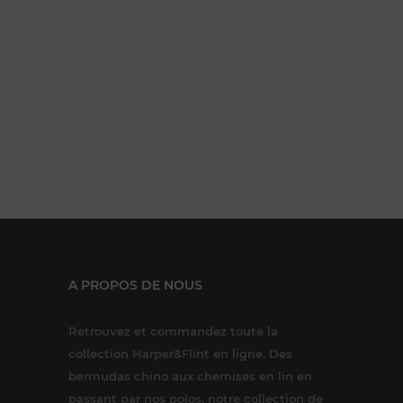
A PROPOS DE NOUS
Retrouvez et commandez toute la
collection Harper&Flint en ligne. Des
bermudas chino aux chemises en lin en
passant par nos polos, notre collection de