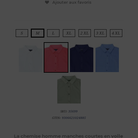
Ajouter aux favoris
S
M
L
XL
2 XL
3 XL
4 XL
SKU:
35699
GTIN:
9306621024885
La chemise homme manches courtes en
voile