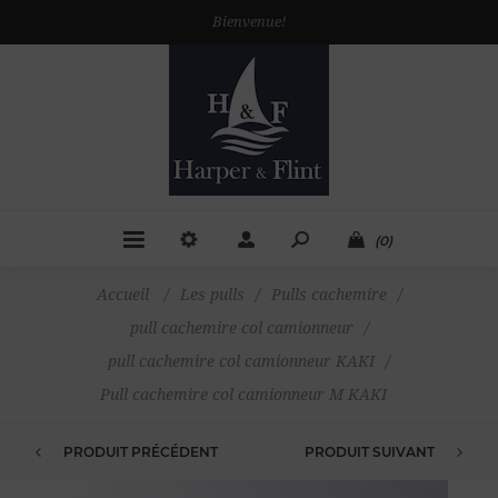
Bienvenue!
(0)
Accueil
/
Les pulls
/
Pulls cachemire
/
pull cachemire col camionneur
/
pull cachemire col camionneur KAKI
/
Pull cachemire col camionneur M KAKI
PRODUIT PRÉCÉDENT
PRODUIT SUIVANT