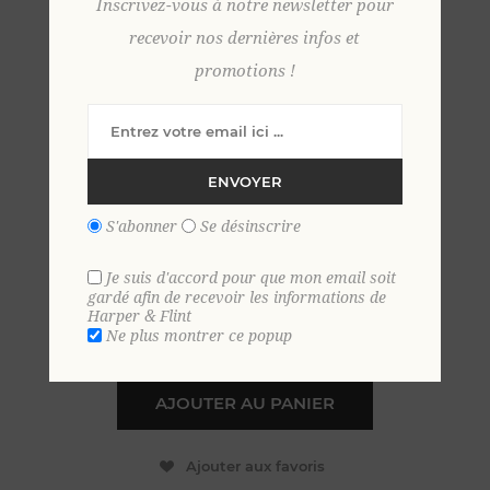
Inscrivez-vous à notre newsletter pour
recevoir nos dernières infos et
promotions !
Pull cachemire col
camionneur M KAKI
ENVOYER
99,00 €
S'abonner
Se désinscrire
EN STOCK
Je suis d'accord pour que mon email soit
gardé afin de recevoir les informations de
Harper & Flint
+
Ne plus montrer ce popup
-
AJOUTER AU PANIER
Ajouter aux favoris