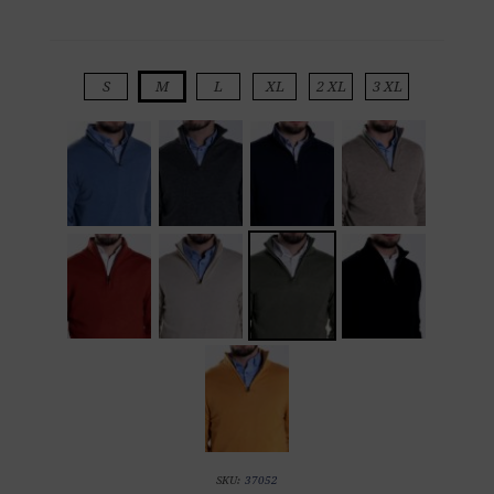
S
M
L
XL
2 XL
3 XL
SKU:
37052