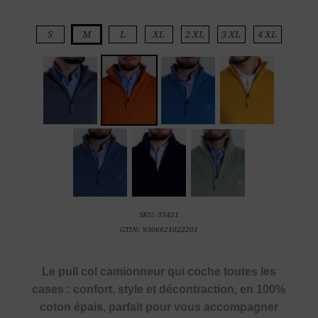
S
M
L
XL
2 XL
3 XL
4 XL
SKU:
35431
GTIN:
9306621022201
Le pull col camionneur qui coche toutes les
cases : confort, style et décontraction, en 100%
coton épais, parfait pour vous accompagner