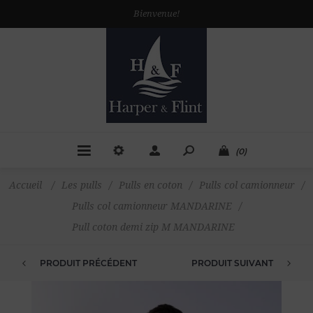
Bienvenue!
(0)
Accueil
/
Les pulls
/
Pulls en coton
/
Pulls col camionneur
/
Pulls col camionneur MANDARINE
/
Pull coton demi zip M MANDARINE
PRODUIT PRÉCÉDENT
PRODUIT SUIVANT