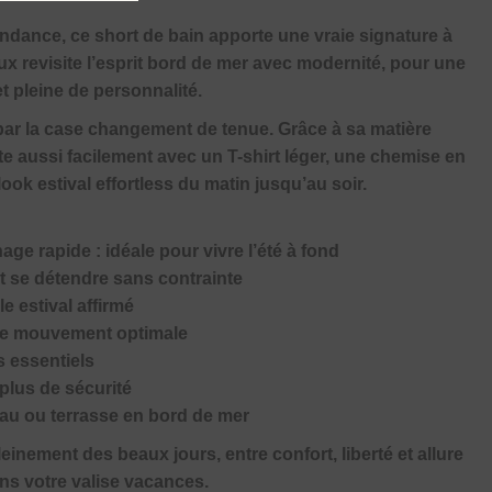
ndance, ce short de bain apporte une vraie signature à
ux revisite l’esprit bord de mer avec modernité, pour une
et pleine de personnalité.
 par la case changement de tenue. Grâce à sa matière
orte aussi facilement avec un T-shirt léger, une chemise en
ook estival effortless du matin jusqu’au soir.
age rapide : idéale pour vivre l’été à fond
t se détendre sans contrainte
e estival affirmé
 de mouvement optimale
s essentiels
 plus de sécurité
teau ou terrasse en bord de mer
leinement des beaux jours, entre confort, liberté et allure
ans votre valise vacances.