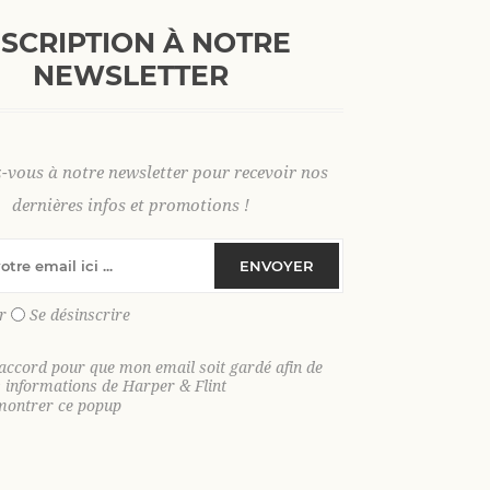
Ajouter aux favoris
NSCRIPTION À NOTRE
NEWSLETTER
M
z-vous à notre newsletter pour recevoir nos
dernières infos et promotions !
SKU:
35845
ENVOYER
GTIN:
9306621026346
r
Se désinscrire
Cap sur le soleil avec notre short de
aventures estivales. Entre baignades 
'accord pour que mon email soit gardé afin de
s informations de Harper & Flint
face au coucher du soleil, il combine s
montrer ce popup
Léger, ultra agréable à porter et conçu
sans jamais vous ralentir. Sortez de l’
de votre journée, toujours avec style.