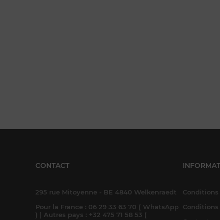
CONTACT
INFORMAT
295 rue Mitoyenne - BE 4840 Welkenraedt
Conditions 
Pour la France : 06 29 33 63 70 ( WhatsApp
Conditions
) | Autres pays : +32 475 71 58 53 (