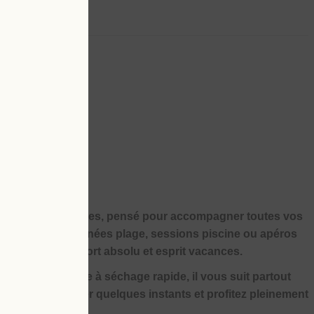
 bain à larges rayures, pensé pour accompagner toutes vos
improvisées, journées plage, sessions piscine ou apéros
tyle affirmé, confort absolu et esprit vacances.
 dans une matière à séchage rapide, il vous suit partout
eau, laissez sécher quelques instants et profitez pleinement