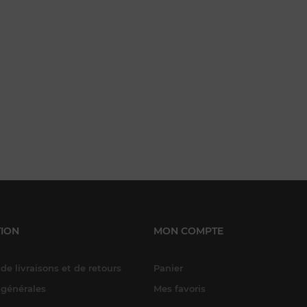
ION
MON COMPTE
de livraisons et de retours
Panier
 générales
Mes favoris