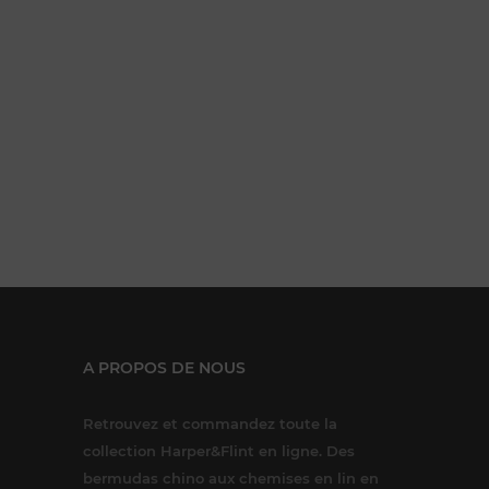
A PROPOS DE NOUS
Retrouvez et commandez toute la
collection Harper&Flint en ligne. Des
bermudas chino aux chemises en lin en