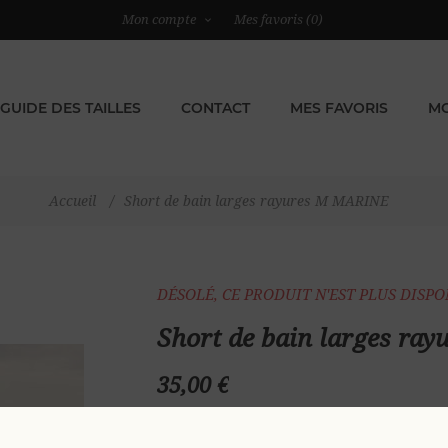
Mon compte
Mes favoris
(0)
GUIDE DES TAILLES
CONTACT
MES FAVORIS
MO
Accueil
/
Short de bain larges rayures M MARINE
DÉSOLÉ, CE PRODUIT N'EST PLUS DISP
Short de bain larges ra
35,00 €