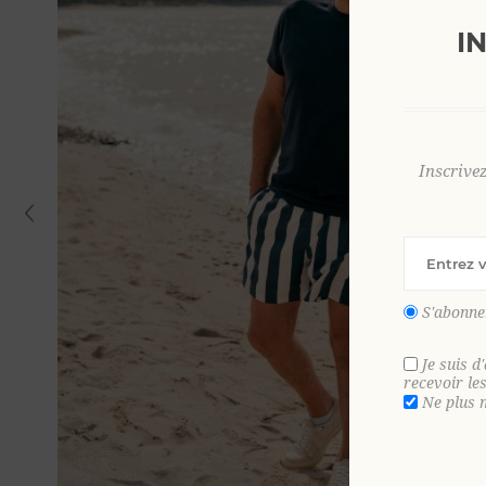
I
Inscrive
S'abonne
Je suis d
recevoir le
Ne plus 