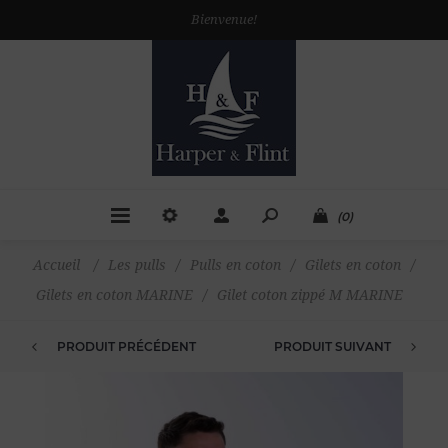
Bienvenue!
(0)
Accueil
/
Les pulls
/
Pulls en coton
/
Gilets en coton
/
Gilets en coton MARINE
/
Gilet coton zippé M MARINE
PRODUIT PRÉCÉDENT
PRODUIT SUIVANT