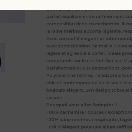
mérinos (20%)
, pensé pour offrir dou
Découvrez notre
pull col V en cachem
parfait équilibre entre raffinement, co
composition riche en
cachemire
, il 
la
laine mérinos
apporte légèreté, resp
Avec son
col V élégant et intemporel
avec sophistication. Sa maille luxueus
légère et agréable à porter, idéale pou
compromis sur le confort. Son col V a
parfaitement aux superpositions, port
Polyvalent et raffiné, il s’adapte à to
chic et contemporaine ou associé à un
toujours élégant. Son design sobre et 
saison.
Pourquoi vous allez l’adopter ?
•
80% cachemire : douceur exception
•
20% laine mérinos : respirante, lég
•
Col V élégant pour une allure raffin