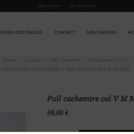
Mon compte
Mes favoris
(0)
GUIDE DES TAILLES
CONTACT
MES FAVORIS
MO
Accueil
/
Les pulls
/
Pulls cachemire
/
Pull cachemire col V
/
Pull cachemire col V MARINE
/
Pull cachemire col V M MARINE
Pull cachemire col V M
99,00 €