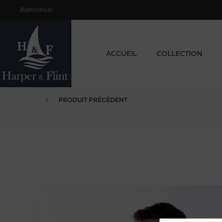
Bienvenue!
ACCUEIL
COLLECTION
PRODUIT PRÉCÉDENT
PULL CACHEMIRE COL V L MARI...