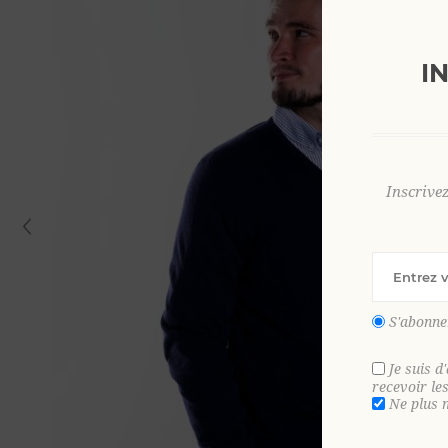
I
Inscrive
S'abonne
Je suis d
recevoir le
Ne plus 