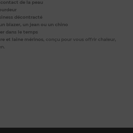
 contact de la peau
lourdeur
usiness décontracté
un blazer, un jean ou un chino
er dans le temps
re et laine mérinos
, conçu pour vous offrir chaleur,
en.