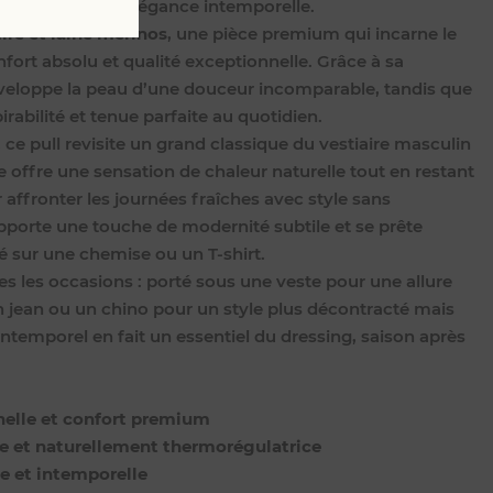
ceur, chaleur et élégance intemporelle.
ire et laine mérinos
, une pièce premium qui incarne le
nfort absolu et qualité exceptionnelle. Grâce à sa
enveloppe la peau d’une douceur incomparable, tandis que
irabilité et tenue parfaite au quotidien.
, ce pull revisite un grand classique du vestiaire masculin
e offre une sensation de chaleur naturelle tout en restant
r affronter les journées fraîches avec style sans
pporte une touche de modernité subtile et se prête
é sur une chemise ou un T-shirt.
utes les occasions : porté sous une veste pour une allure
 jean ou un chino pour un style plus décontracté mais
intemporel en fait un essentiel du dressing, saison après
nelle et confort premium
ère et naturellement thermorégulatrice
ée et intemporelle