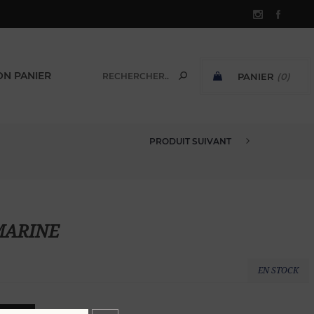
N PANIER
PANIER
(0)
SOUS-TOTAL:
PRODUIT SUIVANT
PULL CACHEMIRE COL V S MARI...
 MARINE
EN STOCK