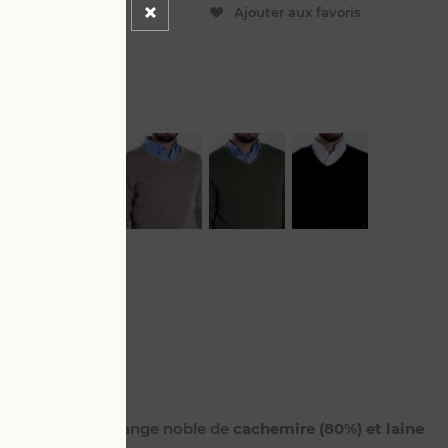
ER
Ajouter aux favoris
L
onné dans un mélange noble de
cachemire (80%) et laine