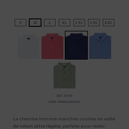
S
M
L
XL
2 XL
3 XL
4 XL
SKU:
35706
GTIN:
9306621024953
La chemise homme manches courtes en
voile
de coton ultra légère
, parfaite pour rester