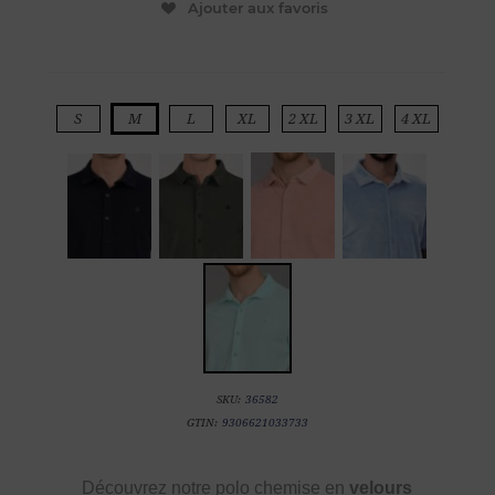
Ajouter aux favoris
S
M
L
XL
2 XL
3 XL
4 XL
SKU:
36582
GTIN:
9306621033733
Découvrez notre polo chemise en
velours