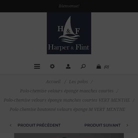
Bienvenue!
(0)
Accueil
/
Les polos
/
Polo-chemise velours éponge manches courtes
/
Polo-chemise velours éponge manches courtes VERT MENTHE
/
Polo chemise boutonné velours éponge M VERT MENTHE
PRODUIT PRÉCÉDENT
PRODUIT SUIVANT