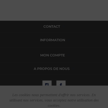
CONTACT
INFORMATION
MON COMPTE
A PROPOS DE NOUS
Les cookies nous permettent d'offrir nos services. En
utilisant nos services, vous acceptez notre utilisation des
Copyright © 2026 Harper & Flint. Tous droits réservés.
cookies.