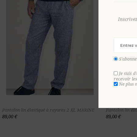
Inscrive
S'abonne
Je suis d
recevoir le
Ne plus 
Ajouter au
Pantalon lin élastiqué à rayures 2 XL MARINE
Pantalon lin é
89,00 €
89,00 €
panier