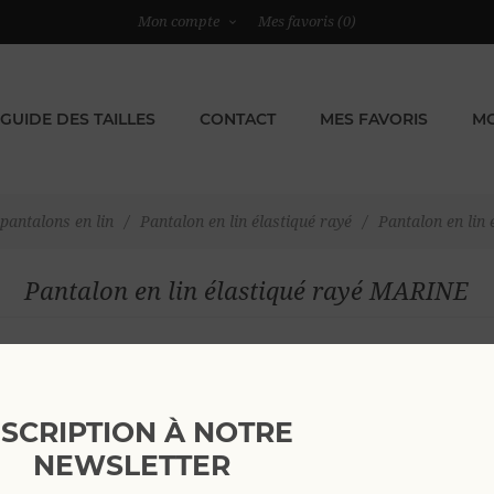
Mon compte
Mes favoris
(0)
GUIDE DES TAILLES
CONTACT
MES FAVORIS
MO
pantalons en lin
/
Pantalon en lin élastiqué rayé
/
Pantalon en lin
Pantalon en lin élastiqué rayé MARINE
Voir comme
NSCRIPTION À NOTRE
NEWSLETTER