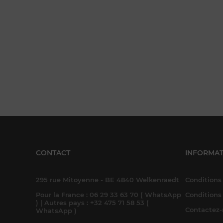
CONTACT
INFORMAT
295 rue Mitoyenne - BE 4840 Welkenraedt
Conditions 
Pour la France : 06 29 33 63 70 ( WhatsApp
Conditions
) | Autres pays : +32 475 71 58 53 (
Contactez
WhatsApp )