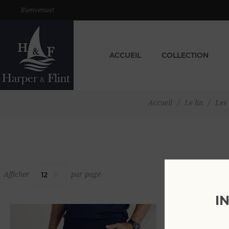
Bienvenue!
ACCUEIL
COLLECTION
Accueil
/
Le lin
/
Les 
Afficher
par page
I