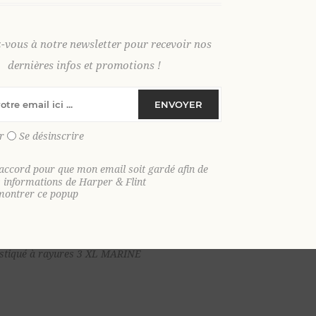
z-vous à notre newsletter pour recevoir nos
dernières infos et promotions !
ENVOYER
r
Se désinscrire
'accord pour que mon email soit gardé afin de
s informations de Harper & Flint
montrer ce popup
Ajouter au
lastiqué à rayures 3 XL MARINE
panier