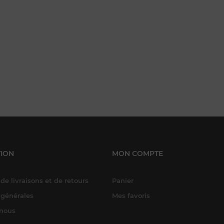
ION
MON COMPTE
de livraisons et de retours
Panier
 générales
Mes favoris
-nous