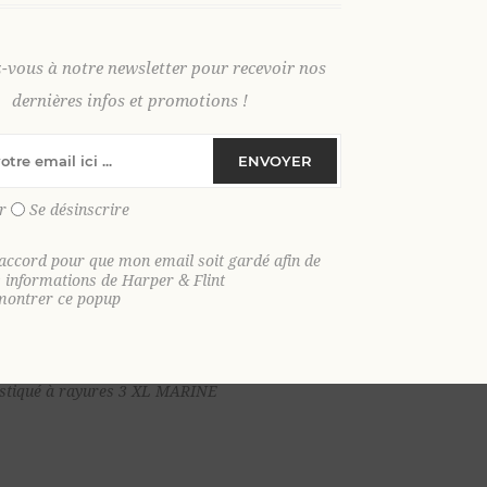
z-vous à notre newsletter pour recevoir nos
dernières infos et promotions !
ENVOYER
r
Se désinscrire
'accord pour que mon email soit gardé afin de
s informations de Harper & Flint
montrer ce popup
Ajouter au
lastiqué à rayures 3 XL MARINE
panier