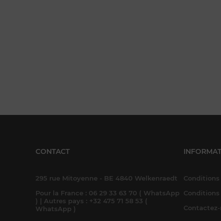
CONTACT
INFORMAT
295 rue Mitoyenne - BE 4840 Welkenraedt
Conditions 
Pour la France : 06 29 33 63 70 ( WhatsApp
Conditions
) | Autres pays : +32 475 71 58 53 (
Contactez
WhatsApp )