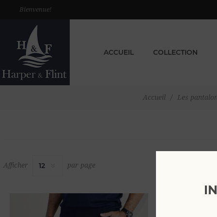
Bienvenue!
ACCUEIL
COLLECTION
Accueil
/
Les pantalo
Afficher
par page
I