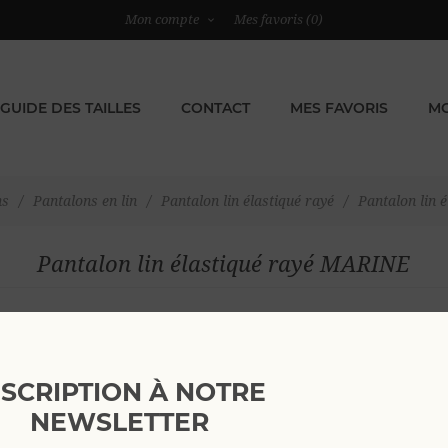
Mon compte
Mes favoris
(0)
GUIDE DES TAILLES
CONTACT
MES FAVORIS
MO
ns
/
Pantalons en lin
/
Pantalon lin élastiqué rayé
/
Pantalon lin 
Pantalon lin élastiqué rayé MARINE
Voir comme
NSCRIPTION À NOTRE
NEWSLETTER