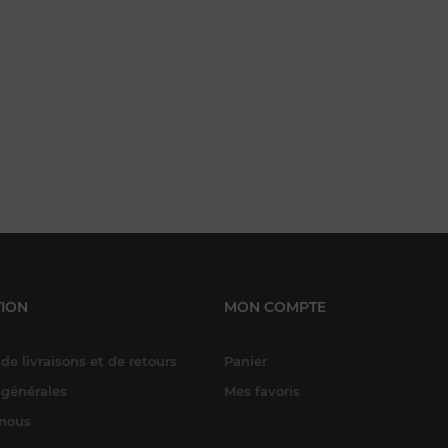
ION
MON COMPTE
de livraisons et de retours
Panier
 générales
Mes favoris
-nous