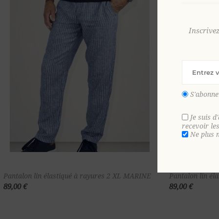
Inscrive
S'abonne
Je suis d
recevoir le
Ne plus 
Ajouter au
Pantalon lin élastiqué à rayures 2 XL MARINE
Pantalon lin é
89,00 €
89,00 €
panier