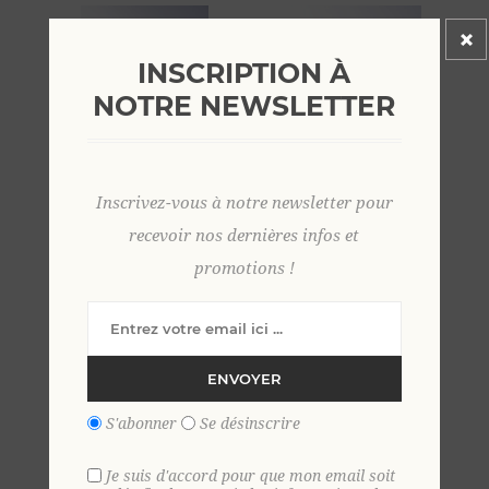
INSCRIPTION À
NOTRE NEWSLETTER
Inscrivez-vous à notre newsletter pour
pull cachemire col
pull cachemire col
camionneur ANTHRACITE
camionneur CIEL
recevoir nos dernières infos et
99,00 €
99,00 €
promotions !
ENVOYER
S'abonner
Se désinscrire
Je suis d'accord pour que mon email soit