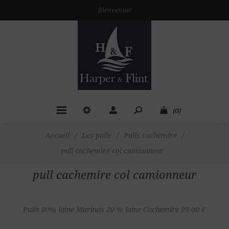
Bienvenue!
(0)
Accueil
/
Les pulls
/
Pulls cachemire
/
pull cachemire col camionneur
pull cachemire col camionneur
Pulls 80% laine Marinos 20 % laine Cachemire 99.00 €