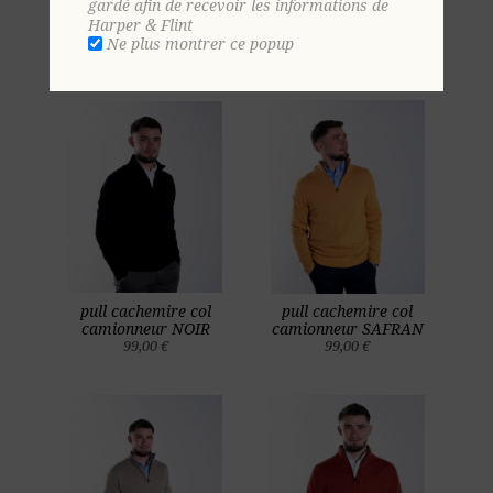
gardé afin de recevoir les informations de
pull cachemire col
pull cachemire col
Harper & Flint
camionneur MARINE
camionneur KAKI
Ne plus montrer ce popup
99,00 €
99,00 €
pull cachemire col
pull cachemire col
camionneur NOIR
camionneur SAFRAN
99,00 €
99,00 €