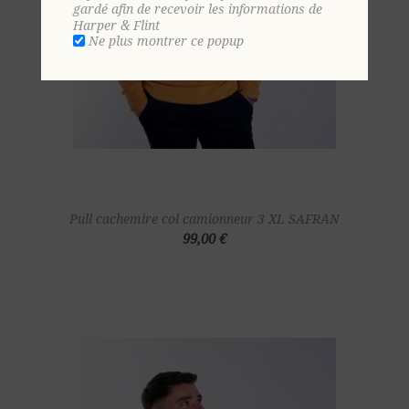
gardé afin de recevoir les informations de
Harper & Flint
Ne plus montrer ce popup
Pull cachemire col camionneur 3 XL SAFRAN
99,00 €