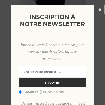
INSCRIPTION À
NOTRE NEWSLETTER
Pull cachemire col camionneur 2 XL SAFRAN
99,00 €
Inscrivez-vous à notre newsletter pour
recevoir nos dernières infos et
promotions !
ENVOYER
S'abonner
Se désinscrire
Je suis d'accord pour que mon email soit