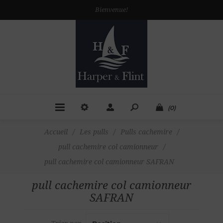
Bienvenue!
(0)
Accueil
/
Les pulls
/
Pulls cachemire
/
pull cachemire col camionneur
/
pull cachemire col camionneur SAFRAN
pull cachemire col camionneur
SAFRAN