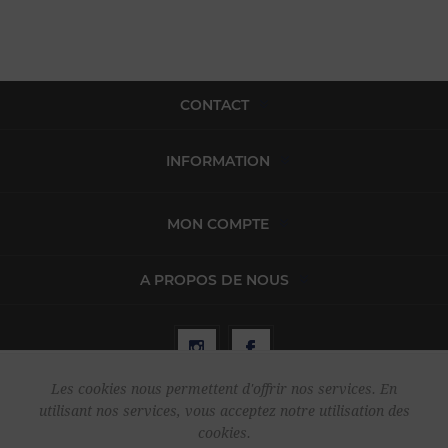
CONTACT
INFORMATION
MON COMPTE
A PROPOS DE NOUS
Les cookies nous permettent d'offrir nos services. En
utilisant nos services, vous acceptez notre utilisation des
Copyright © 2026 Harper & Flint. Tous droits réservés.
cookies.