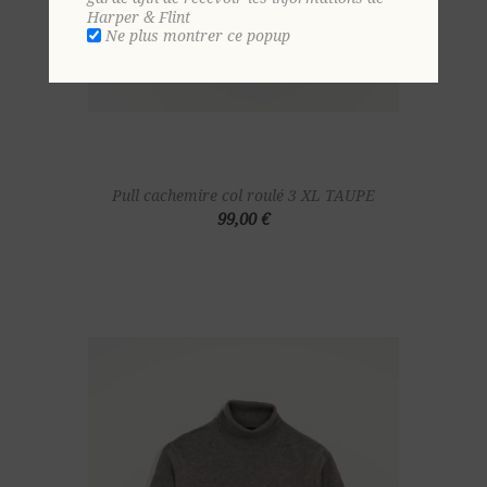
Harper & Flint
Ne plus montrer ce popup
Pull cachemire col roulé 3 XL TAUPE
99,00 €