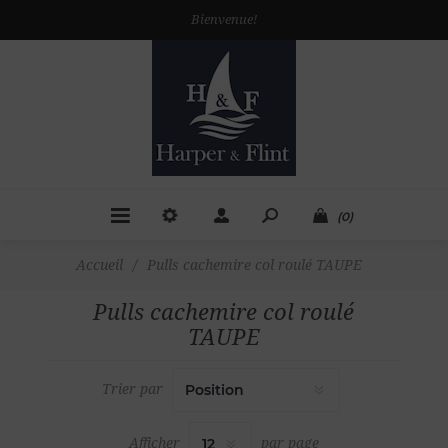
Bienvenue!
(0)
Accueil
/
Pulls cachemire col roulé TAUPE
Pulls cachemire col roulé
TAUPE
Trier par
Afficher
par page