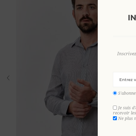
I
Inscrive
S'abonne
Je suis d
recevoir le
Ne plus 