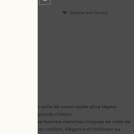
ER
Ajouter aux favoris
L
4 XL
nches longues en
voile de coton rayée ultra légère
ortable même par grande chaleur.
avec notre
chemise homme manches longues en voile de
nsée pour conjuguer confort, élégance et fraîcheur au