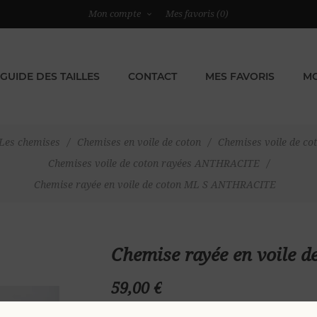
Mon compte
Mes favoris
(0)
GUIDE DES TAILLES
CONTACT
MES FAVORIS
MO
Les chemises
/
Chemises en voile de coton
/
Chemises voile de co
Chemises voile de coton rayées ANTHRACITE
/
Chemise rayée en voile de coton ML S ANTHRACITE
Chemise rayée en voile
59,00 €