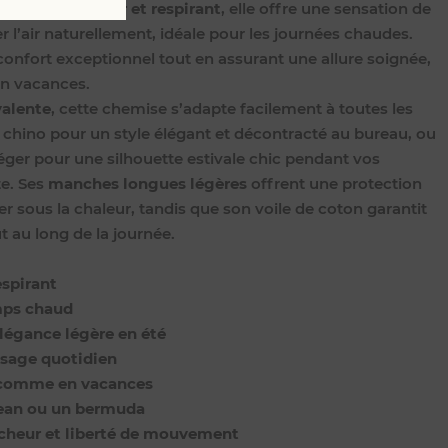
le de coton léger et respirant
, elle offre une sensation de
r l’air naturellement, idéale pour les journées chaudes.
 confort exceptionnel tout en assurant une allure soignée,
en vacances.
valente
, cette chemise s’adapte facilement à toutes les
 chino pour un style élégant et décontracté au bureau, ou
éger pour une silhouette estivale chic pendant vos
e. Ses
manches longues légères
offrent une protection
er sous la chaleur, tandis que son voile de coton garantit
 au long de la journée.
espirant
mps chaud
légance légère en été
usage quotidien
au comme en vacances
 jean ou un bermuda
aîcheur et liberté de mouvement