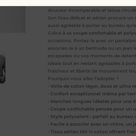
quotidien. Confectionnée dans un
voi
douceur incomparable et laisse circule
Son tissu délicat et aérien procure un
aussi agréable à porter au bureau qu’
Grâce à sa
coupe confortable et poly
occasions. Portez-la avec un pantalon
associez-la à un bermuda ou un jean l
escapades ou vos moments de détent
idéale tout en restant agréables à port
fraîcheur et liberté de mouvement tout
Pourquoi vous allez l’adopter ?
•
Voile de coton léger, doux et ultra r
•
Confort exceptionnel même par te
•
Manches longues idéales pour une é
•
Coupe confortable pensée pour un 
•
Style polyvalent : parfait au bure
•
Facile à associer avec un chino, un
•
Tissu aérien 100 % coton offrant fr