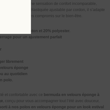
orter
, il procure une sensation de confort incomparable,
Grâce à sa taille élastiquée ajustable par cordon, il s’adapte
aintien optimal sans compromis sur le bien-être.
 tendance 80% coton et 20% polyester.
serrage pour un ajustement parfait
r
er librement
 velours éponge
ou au quotidien
un polo.
té et confortable avec ce
bermuda en velours éponge à
ge
, conçu pour vous accompagner tout l’été avec douceur,
sorti à nos polos en velours éponge pour un look estival