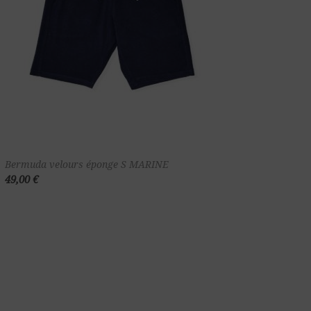
Ajouter au
Bermuda velours éponge S MARINE
49,00 €
panier