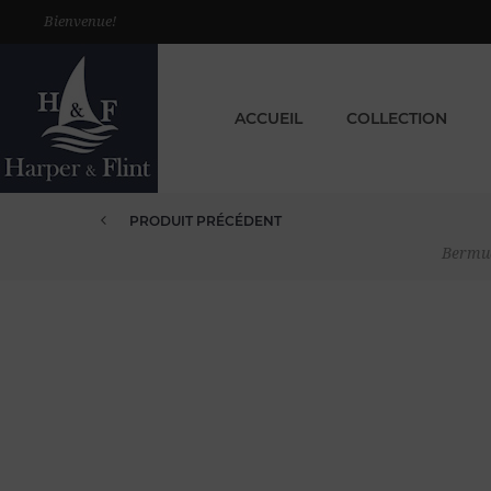
Bienvenue!
ACCUEIL
COLLECTION
PRODUIT PRÉCÉDENT
BERMUDA VELOURS ÉPONGE M BL...
Bermud