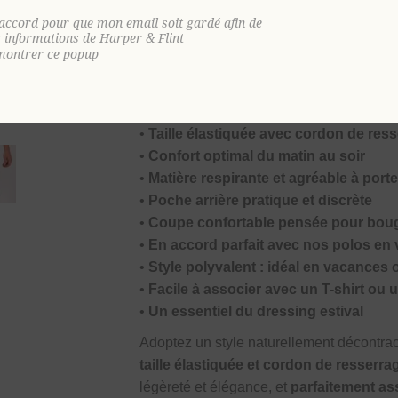
éponge doux, respirant et agréable à p
'accord pour que mon email soit gardé afin de
idéale pendant les journées ensoleillées. 
s informations de Harper & Flint
montrer ce popup
parfaitement à votre silhouette pour un m
Pourquoi vous allez l’adopter ?
•
Velours éponge doux, confortable et
•
Taille élastiquée avec cordon de res
•
Confort optimal du matin au soir
•
Matière respirante et agréable à porte
•
Poche arrière pratique et discrète
•
Coupe confortable pensée pour boug
•
En accord parfait avec nos polos en
•
Style polyvalent : idéal en vacances 
•
Facile à associer avec un T-shirt ou 
•
Un essentiel du dressing estival
Adoptez un style naturellement décontrac
taille élastiquée et cordon de resserra
légèreté et élégance, et
parfaitement as