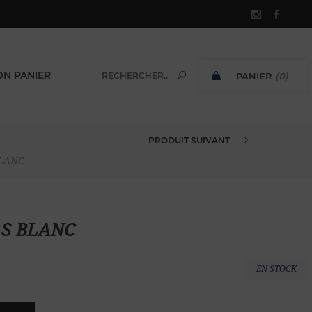
N PANIER
PANIER
(0)
SOUS-TOTAL:
PRODUIT SUIVANT
BERMUDA VELOURS ÉPONGE XL B...
BLANC
e S BLANC
EN STOCK