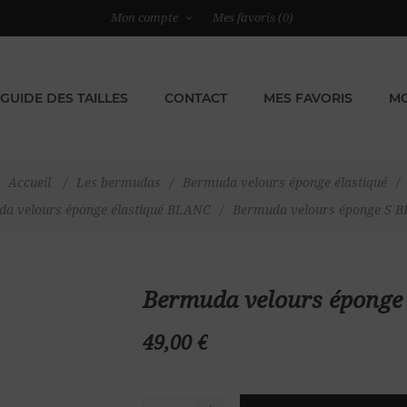
Mon compte
Mes favoris
(0)
GUIDE DES TAILLES
CONTACT
MES FAVORIS
MO
Accueil
/
Les bermudas
/
Bermuda velours éponge élastiqué
/
a velours éponge élastiqué BLANC
/
Bermuda velours éponge S 
Bermuda velours épong
49,00 €