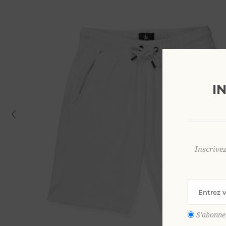
I
Inscrive
S'abonne