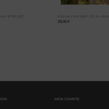
Ajouter au
Ajou
assic 40 BLANC
Polo en tricot léger 100 % coto
59,00 €
panier
pa
ION
MON COMPTE