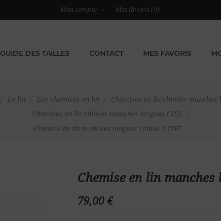
Mon compte
Mes favoris
(0)
GUIDE DES TAILLES
CONTACT
MES FAVORIS
MO
/
Le lin
/
Les chemises en lin
/
Chemises en lin chinées manches 
Chemises en lin chinées manches longues CIEL
/
Chemise en lin manches longues chinée S CIEL
Chemise en lin manches 
79,00 €