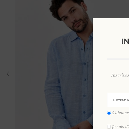
I
Inscrive
S'abonne
Je suis d