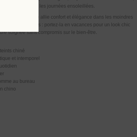
heur, parfaite pour les journées ensoleillées.
e, cette chemise allie confort et élégance dans les moindres
toutes les occasions : portez-la en vacances pour un look chic
lure soignée sans compromis sur le bien-être.
teints chiné
tique et intemporel
quotidien
er
 comme au bureau
un chino