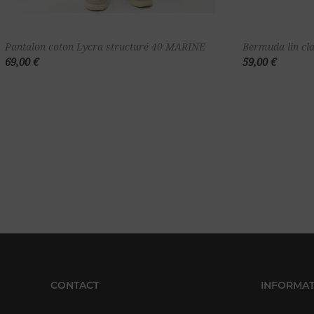
Ajouter au
Pantalon coton Lycra structuré 40 MARINE
Bermuda lin cl
69,00 €
59,00 €
panier
CONTACT
INFORMAT