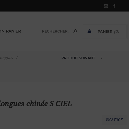
N PANIER
PANIER
(0)
SOUS-TOTAL:
longues
/
PRODUIT SUIVANT
CHEMISE EN LIN MANCHES LONG...
longues chinée S CIEL
EN STOCK