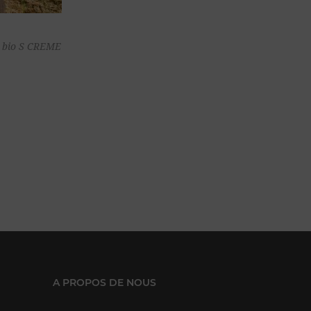
ter au
n bio S CREME
nier
A PROPOS DE NOUS