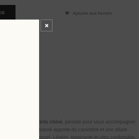
ER
Ajouter aux favoris
L
4 XL
our l’été
ues en
tissu fils teints chiné
, pensée pour vous accompagner
tissu subtilement texturé apporte du caractère et une allure
s moderne et intemporel. Légère, respirante et ultra confortable,