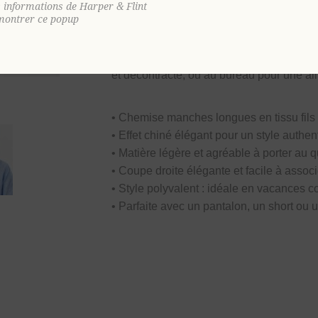
s informations de Harper & Flint
elle offre une agréable sensation de fraîc
montrer ce popup
Avec sa
coupe droite
au tombé impeccabl
détails. Son style polyvalent s’adapte à 
et décontracté, ou au bureau pour une al
• Chemise manches longues en tissu fils 
• Effet chiné élégant pour un style authen
• Matière légère et agréable à porter au 
• Coupe droite élégante et facile à associ
• Style polyvalent : idéale en vacances
• Parfaite avec un pantalon, un short ou 