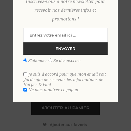
Inscrivez-vous à notre newsletter pour
recevoir nos dernières infos et
promotions !
Pull cachemire col
camionneur S CREME
ENVOYER
99,00 €
S'abonner
Se désinscrire
EN STOCK
Je suis d'accord pour que mon email soit
gardé afin de recevoir les informations de
Harper & Flint
+
Ne plus montrer ce popup
-
AJOUTER AU PANIER
Ajouter aux favoris