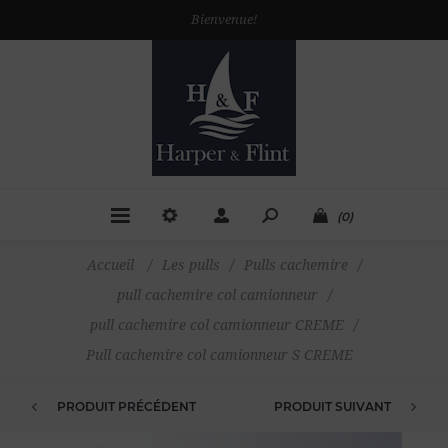
Bienvenue!
(0)
Accueil
/
Les pulls
/
Pulls cachemire
/
pull cachemire col camionneur
/
pull cachemire col camionneur CREME
/
Pull cachemire col camionneur S CREME
PRODUIT PRÉCÉDENT
PRODUIT SUIVANT