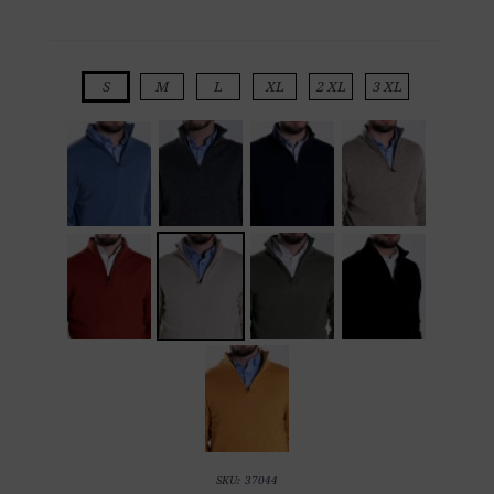
S
M
L
XL
2 XL
3 XL
SKU:
37044