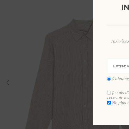
I
Inscrive
S'abonne
Je suis d
recevoir le
Ne plus 