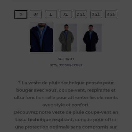
S
M
L
XL
2 XL
3 XL
4 XL
SKU:
36511
GTIN:
9306621033023
?
La veste de pluie technique pensée pour
bouger avec vous
, coupe-vent, respirante et
ultra fonctionnelle pour affronter les éléments
avec style et confort.
Découvrez notre
veste de pluie coupe-vent en
tissu technique respirant
, conçue pour offrir
une protection optimale sans compromis sur