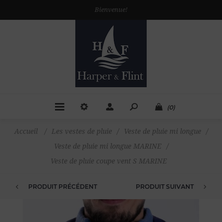
Bienvenue!
(0)
Accueil
/
Les vestes de pluie
/
Veste de pluie mi longue
/
Veste de pluie mi longue MARINE
/
Veste de pluie coupe vent S MARINE
PRODUIT PRÉCÉDENT
PRODUIT SUIVANT