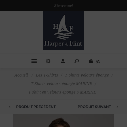
Bienvenue!
(0)
Accueil
/
Les T-Shirts
/
T Shirts velours éponge
/
T Shirts velours éponge MARINE
/
T shirt en velours éponge S MARINE
PRODUIT PRÉCÉDENT
PRODUIT SUIVANT