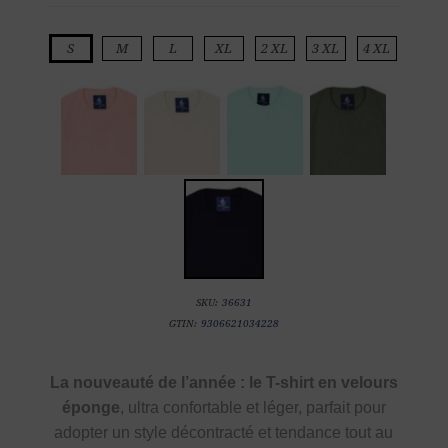
S
M
L
XL
2 XL
3 XL
4 XL
SKU:
36631
GTIN:
9306621034228
La nouveauté de l’année : le T-shirt en velours
éponge
, ultra confortable et léger, parfait pour
adopter un style décontracté et tendance tout au