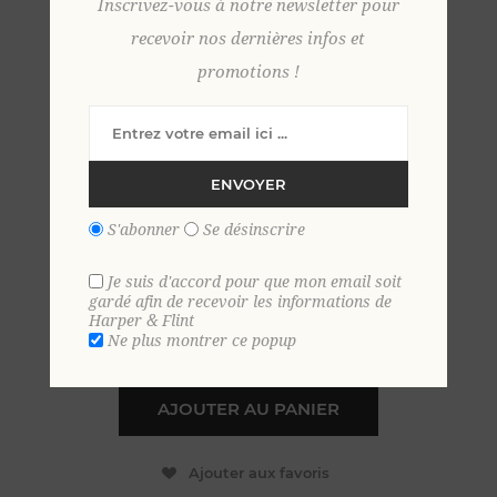
Inscrivez-vous à notre newsletter pour
recevoir nos dernières infos et
promotions !
Pull cachemire col
camionneur S NOIR
ENVOYER
99,00 €
S'abonner
Se désinscrire
EN STOCK
Je suis d'accord pour que mon email soit
gardé afin de recevoir les informations de
Harper & Flint
+
Ne plus montrer ce popup
-
AJOUTER AU PANIER
Ajouter aux favoris