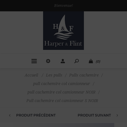
Bienvenue!
(0)
Accueil
/
Les pulls
/
Pulls cachemire
/
pull cachemire col camionneur
/
pull cachemire col camionneur NOIR
/
Pull cachemire col camionneur S NOIR
PRODUIT PRÉCÉDENT
PRODUIT SUIVANT