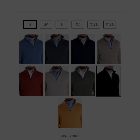
S
M
L
XL
2 XL
3 XL
SKU:
37065